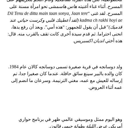
المسرح. أثناء غناء أغنيته
هاس هاس
مشى نحو امرأة مسنة على
المسرح. لقد غنى “
Dil Tenu de ditta main taan sonya, Jaan tere
kadma ch rakhi hoyi ae (لقد أعطيتك قلبي وكرست حياتي عند
قدميك)”
قبل أن يقول للجمهور: “هذه أمي”. وبعد أن رفع يدها،
انحنى احتراما. ثم قدم سيدة أخرى كانت تقف بالقرب منه. قال:
هذه أختي
انديان اكسبريس
.
ولد دوسانجه في قرية صغيرة تسمى دوسانجه كالان عام 1984.
كان والده بالبير سينغ سائق حافلة. عندما كان صغيرا جدا، تم
إرساله للعيش مع عمه، مغني الترنيمة. وسرعان ما انضم إلى
عمه أثناء العروض.
وهو اليوم ممثل وموسيقي عالمي ظهر في برنامج حواري
أمريكي
عرض الليلة بطولة جيمي فالون.