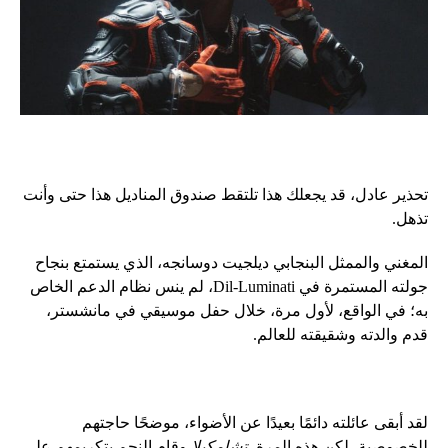
تحذير عادل، قد يجعلك هذا تلتقط صندوق المناديل هذا حتى وأنت
تذهل.
المغني والممثل البنجابي ديلجيت دوسانجه، الذي يستمتع بنجاح
جولته المستمرة في Dil-Luminati، لم ينس نظام الدعم الخاص
به؛ في الواقع، لأول مرة، خلال حفل موسيقي في مانشستر،
قدم والدته وشقيقته للعالم.
لقد أبقى عائلته دائمًا بعيدًا عن الأضواء، موضحًا حاجتهم
للخصوصية، لكن هذه المرة،
تشامكيلا
وقام النجم بتكريمهم على