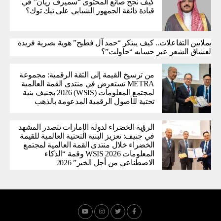
كيف نجح صانع المحتوى “سميرف ريان” في
قيادة ذائقة الجمهور الشبابي على تيك توك؟
بملايين التفاعلات.. كيف يبتكر “حمد آل فطيح” هوية بصرية فريدة
لعشاق الشعر عبر حسابه “حاولت”؟
من ترسيخ القيمة إلى الثقة الرقمية: مجموعة
METRA تستعرض في منتدى القمة العالمية
لمجتمع المعلومات (WSIS) 2026 بجنيف بنية
تحتية للأصول الرقمية المدعومة بالذهب
الرؤية الخضراء لدولة الإمارات تتصدر المشهد
في جنيف: تعزيز البنية التحتية العالمية للقيمة
الخضراء خلال منتدى القمة العالمية لمجتمع
المعلومات WSIS 2026 وقمة “الذكاء
الاصطناعي من أجل الخير” 2026