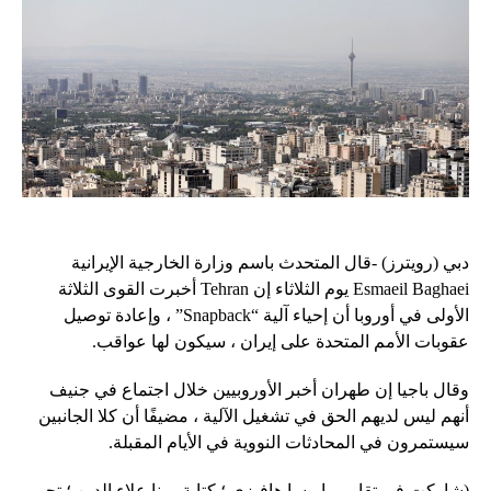
دبي (رويترز) -قال المتحدث باسم وزارة الخارجية الإيرانية
Esmaeil Baghaei يوم الثلاثاء إن Tehran أخبرت القوى الثلاثة
الأولى في أوروبا أن إحياء آلية “Snapback” ، وإعادة توصيل
عقوبات الأمم المتحدة على إيران ، سيكون لها عواقب.
وقال باجيا إن طهران أخبر الأوروبيين خلال اجتماع في جنيف
أنهم ليس لديهم الحق في تشغيل الآلية ، مضيفًا أن كلا الجانبين
سيستمرون في المحادثات النووية في الأيام المقبلة.
(شاركت في تقارير باريسا هافيزي ؛ كتابة مينا علاء الدين ؛ تحرير