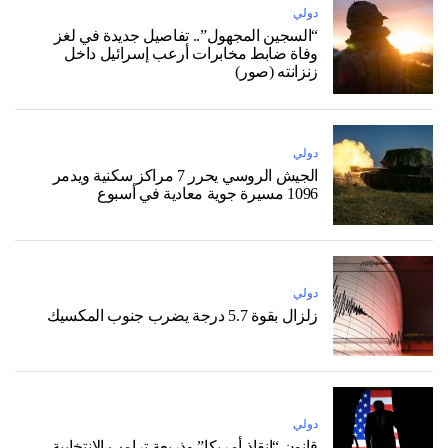
دولي
“السجين المجهول”.. تفاصيل جديدة في لغز
وفاة ضابط مخابرات أرعب إسرائيل داخل
زنزانته (صور)
دولي
الجيش الروسي يحرر 7 مراكز سكنية ويدمر
1096 مسيرة جوية معادية في أسبوع
دولي
زلزال بقوة 5.7 درجة يضرب جنوب المكسيك
دولي
قانون “إنقاذ أمريكا” وذريعة ترامب الانتخابية