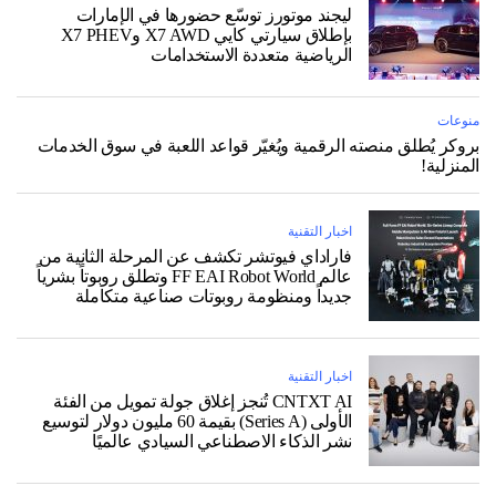
ليجند موتورز توسّع حضورها في الإمارات
بإطلاق سيارتي كايي X7 AWD وX7 PHEV
الرياضية متعددة الاستخدامات
منوعات
بروكر يُطلق منصته الرقمية ويُغيّر قواعد اللعبة في سوق الخدمات
المنزلية!
اخبار التقنية
فاراداي فيوتشر تكشف عن المرحلة الثانية من
عالم FF EAI Robot World وتطلق روبوتاً بشرياً
جديداً ومنظومة روبوتات صناعية متكاملة
اخبار التقنية
CNTXT AI تُنجز إغلاق جولة تمويل من الفئة
الأولى (Series A) بقيمة 60 مليون دولار لتوسيع
نشر الذكاء الاصطناعي السيادي عالميًا