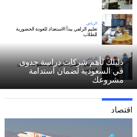
الرياض
تعليم الزلفي يبدأ الاستعداد للعودة الحضورية
للطلاب
اقتصاد
الرياض
دليلك لأهم شركات دراسة جدوى
“الشفع” يظفر بكأس دعم مجموعة سمنان
في السعودية لضمان استدامة
القابضة
مشروعك
اقتصاد