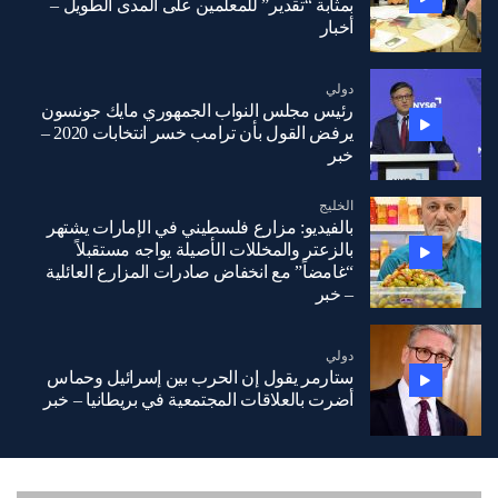
بمثابة “تقدير” للمعلمين على المدى الطويل –
أخبار
دولي
رئيس مجلس النواب الجمهوري مايك جونسون
يرفض القول بأن ترامب خسر انتخابات 2020 –
خبر
الخليج
بالفيديو: مزارع فلسطيني في الإمارات يشتهر
بالزعتر والمخللات الأصيلة يواجه مستقبلاً
“غامضاً” ​​مع انخفاض صادرات المزارع العائلية
– خبر
دولي
ستارمر يقول إن الحرب بين إسرائيل وحماس
أضرت بالعلاقات المجتمعية في بريطانيا – خبر