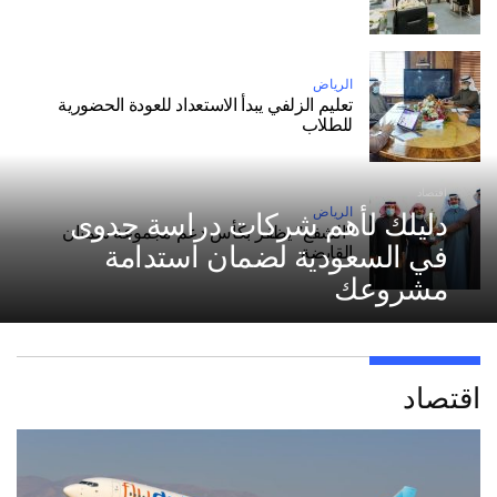
الرياض
تعليم الزلفي يبدأ الاستعداد للعودة الحضورية
للطلاب
اقتصاد
الرياض
دليلك لأهم شركات دراسة جدوى
“الشفع” يظفر بكأس دعم مجموعة سمنان
في السعودية لضمان استدامة
القابضة
مشروعك
اقتصاد