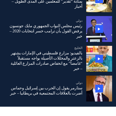
بمثابة “تقدير” للمعلمين على المدى الطويل –
أخبار
دولي
رئيس مجلس النواب الجمهوري مايك جونسون
يرفض القول بأن ترامب خسر انتخابات 2020 –
خبر
الخليج
بالفيديو: مزارع فلسطيني في الإمارات يشتهر
بالزعتر والمخللات الأصيلة يواجه مستقبلاً
“غامضاً” ​​مع انخفاض صادرات المزارع العائلية
– خبر
دولي
ستارمر يقول إن الحرب بين إسرائيل وحماس
أضرت بالعلاقات المجتمعية في بريطانيا – خبر