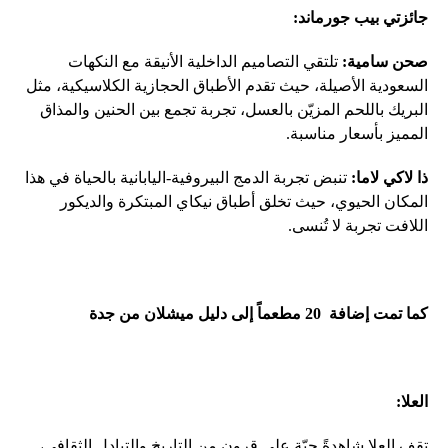
جائزتي بيب جورماند:
صحن سامية:
تلتقي التصاميم الداخلية الأنيقة مع النكهات
السعودية الأصيلة، حيث تقدم الأطباق الحجازية الكلاسيكية، مثل
البريك باللحم المزيّن بالعسل، تجربة تجمع بين الحنين والمذاق
المميز بأسعار مناسبة.
ذا لاكي لاما:
تنبض تجربة الدمج البيروفية-اليابانية بالحياة في هذا
المكان الحيوي، حيث تخلق أطباق نيكاي المبتكرة والديكور
اللافت تجربة لا تُنسى.
كما تمت إضافة
20
مطعماً إلى دليل ميشلان من جدة
العلا:
تقف العلا شاهدةً حيّة على قرون من التاريخ والتبادل الثقافي،