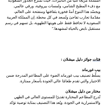
المملكة مزيجًا غنيًا من التأثيرات، حيث تمتزج الجذور السعودية
مع دفء المطبخ الشامي، ولمسات بيروفية، ورقي عالمي.
ويجسّد هذا التنوع أمةً فخورة بثقافتها ومنفتحة على العالم،
مقدّمةً تجارب تفاجئ وتُسعد في كل محطة. إن المملكة العربية
السعودية لا تحافظ فقط على هويتها الطهوية، بل تسهم في رسم
مستقبل نابض بالحياة لمشهدها.”
فئات
جوائز دليل ميشلان
:
بيب غورماند
يسلّط تصنيف بيب غورماند الضوء على المطاعم المدرجة ضمن
الاختيار والتي تقدم طعامًا عالي الجودة بأسعار ممتازة.
مختار من دليل ميشلان
تُدرج المطاعم المختارة تقديرًا للمستوى العالي في الطهي
والاستمرارية في الجودة. ويُعد هذا التصنيف بمثابة توصية تؤكد