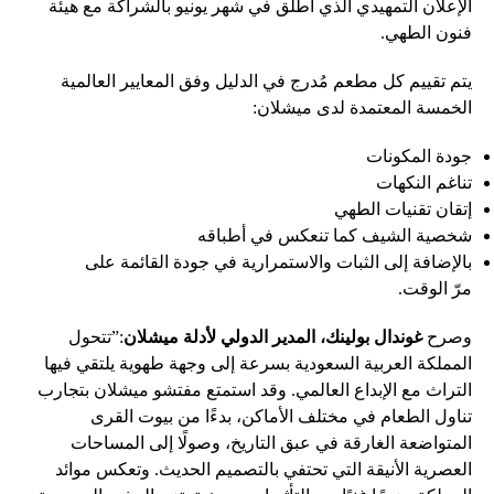
الإعلان التمهيدي الذي أُطلق في شهر يونيو بالشراكة مع هيئة
فنون الطهي.
يتم تقييم كل مطعم مُدرج في الدليل وفق المعايير العالمية
الخمسة المعتمدة لدى ميشلان:
جودة المكونات
تناغم النكهات
إتقان تقنيات الطهي
شخصية الشيف كما تنعكس في أطباقه
بالإضافة إلى الثبات والاستمرارية في جودة القائمة على
مرّ الوقت.
وصرح
غوندال بولينك، المدير الدولي لأدلة ميشلان
:”تتحول
المملكة العربية السعودية بسرعة إلى وجهة طهوية يلتقي فيها
التراث مع الإبداع العالمي. وقد استمتع مفتشو ميشلان بتجارب
تناول الطعام في مختلف الأماكن، بدءًا من بيوت القرى
المتواضعة الغارقة في عبق التاريخ، وصولًا إلى المساحات
العصرية الأنيقة التي تحتفي بالتصميم الحديث. وتعكس موائد