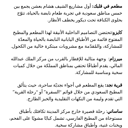
مطعم في قلبك:
أول مشاريع الشيف هشام بعشن يجمع بين
خمس مناطق سعودية في تجربة طعام نابضة بالحياة، تتوّج
بحلوى الكنافة تحت ديكور يخطف الأنظار.
كايزو:
تحتضن التصاميم الداخلية الأنيقة لهذا المطعم والمطبخ
المفتوح قائمة من الأطباق اليابانية النابضة بالحياة والمعدّة
للمشاركة، والمُقدّمة مع مشروبات مبتكرة خالية من الكحول.
ميرزام
: وجهة مثالية للإفطار بالقرب من مركز الملك عبدالله
المالي، يقدم أطباقًا تحتفي بمناطق المملكة من خلال كميات
سخية ومناسبة للمشاركة.
قرية نجد:
يقع المطعم في أجواء نجديّة ساحرة، حيث يتألق
المطبخ السعودي من خلال قوائم “السفرة” أو “رحلة القرية”
التي تقدم وليمة من النكهات التقليدية والخبز الطازج.
ساساني
: رحلة قصيرة خارج مركز المدينة تكافئك بأطباق
مستوحاة من المطبخ الفارسي، تشمل كبابًا مشويًا على الفحم،
ويخنات غنية، وأطباق مشاركة سخية.