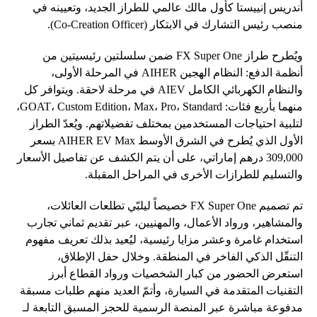
أندريس إنييستا كأول مالك عالمي للطراز الجديد، وتعيينه في
منصب رئيس التشارك في الابتكار (Co-Creation Officer).
ويُطرح طراز FX Super One ضمن سلسلتين رئيسيتين من
أنظمة الدفع: النظام الهجين AIHER في المرحلة الأولى،
والنظام الكهربائي الكامل AIEV في مرحلة لاحقة. ويتوافر كل
منهما بأربع فئات: GOAT، Custom Edition، Max، Pro، Standard،
لتلبية احتياجات المستخدمين بمختلف تفضيلاتهم. ويُعدّ الطراز
الأول الذي يُطرح في الشرق الأوسط AIHER EV Max بسعر
309,000 درهم إماراتي، على أن يتم الكشف عن تفاصيل الأسعار
والتسليم للطرازات الأخرى في المراحل المقبلة.
تم تصميم FX Super One خصيصاً ليلبّي تطلعات العائلات،
والمشاهير، ورواد الأعمال، والمهنيين، عبر تقديم ثماني تجارب
استخدام غامرة وعشر مزايا رئيسية، ليُعيد بذلك تعريف مفهوم
التنقّل الذكي الفاخر في المنطقة. وخلال حفل الإطلاق،
استعرض الحضور من كبار الشخصيات ورواد القطاع أبرز
التقنيات المتقدمة في السيارة، وأتمّ العديد منهم طلبات مسبقة
مدفوعة مباشرة عبر المنصة الرسمية للحجز المسبق التابعة لـ