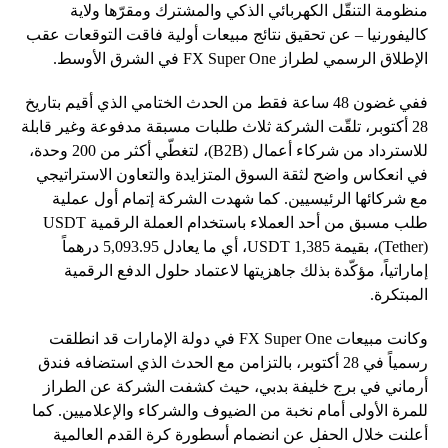
منظومة التنقّل الكهربائي الذكي والمشترك ومقرّها ولاية
كاليفورنيا – عن تحقيق نتائج مبيعات أولية فاقت التوقعات عقب
الإطلاق الرسمي لطراز FX Super One في الشرق الأوسط.
ففي غضون 48 ساعة فقط من الحدث الختامي الذي أقيم بتاريخ
28 أكتوبر، تلقّت الشركة ثلاث طلبات مسبقة مدفوعة وغير قابلة
للاسترداد من شركاء أعمال (B2B)، لتغطّي أكثر من 200 وحدة،
في انعكاس واضح لثقة السوق المتزايدة والتعاون الاستراتيجي
مع شركائها الرئيسيين. كما شهدت الشركة إتمام أول عملية
طلب مسبق من أحد العملاء باستخدام العملة الرقمية USDT
(Tether)، بقيمة 1,385 USDT، أي ما يعادل 5,093.95 درهماً
إماراتياً، مؤكّدة بذلك جاهزيتها لاعتماد حلول الدفع الرقمية
المبتكرة.
وكانت مبيعات FX Super One في دولة الإمارات قد انطلقت
رسمياً في 28 أكتوبر، بالتزامن مع الحدث الذي استضافه فندق
أرماني في برج خليفة بدبي، حيث كشفت الشركة عن الطراز
للمرة الأولى أمام نخبة من الضيوف والشركاء والإعلاميين. كما
أعلنت خلال الحفل عن انضمام أسطورة كرة القدم العالمية