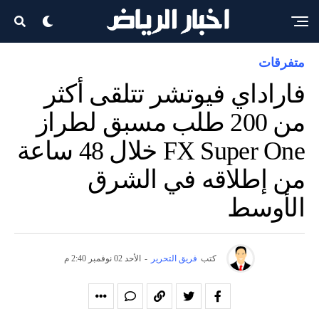
متفرقات
فاراداي فيوتشر تتلقى أكثر
من 200 طلب مسبق لطراز
FX Super One خلال 48 ساعة
من إطلاقه في الشرق
الأوسط
كتب
فريق التحرير
-
الأحد 02 نوفمبر 2:40 م