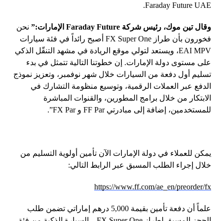
Faraday Future UAE.
وقال تين موك، رئيس شركة
Faraday Future
الإمارات:”
نحن
فخورون بأن طراز FX Super One أصبح رائداً في فئة سيارات
EAI MPV، ويستعد لتولي موقع الريادة في مشهد التنقّل الذكي
على مستوى دولة الإمارات. إن خطوتنا التالية تتمثل في بدء
تسليم أول دفعة من السيارات خلال شهر نوفمبر، وتعزيز نموذج
الدفع عبر العملات الرقمية، وتوسيع منظومة التشارك في
الابتكار من خلال برامج المطورين، والقنوات المباشرة
للمستخدمين، إضافة إلى مبادرتي FF Par و FX Par”.
يمكن للعملاء في دولة الإمارات الآن تأمين أولوية التسليم من
خلال إجراء الطلب المسبق عبر الرابط التالي:
https://www.ff.com/ae_en/preorder/fx
علماً أن دفعة تأمين بقيمة 5,000 درهم إماراتي تضمن طلب
الحجز المسبق لطراز FX Super One – السيارة الذكية من فئة