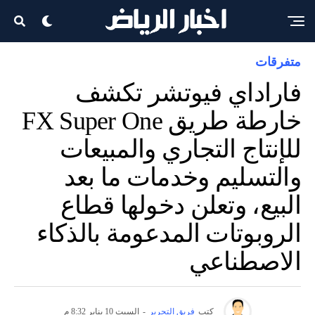
متفرقات
فاراداي فيوتشر تكشف
خارطة طريق FX Super One
للإنتاج التجاري والمبيعات
والتسليم وخدمات ما بعد
البيع، وتعلن دخولها قطاع
الروبوتات المدعومة بالذكاء
الاصطناعي
كتب
فريق التحرير
-
السبت 10 يناير 8:32 م