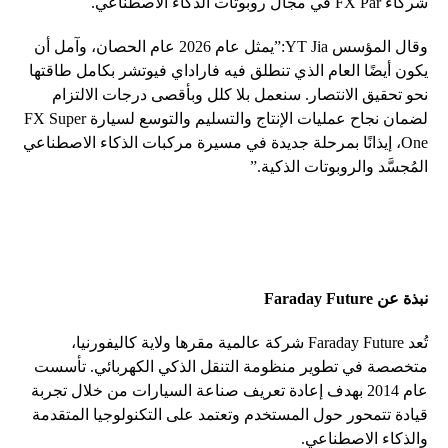
شركاء FX Par في مجال روبوتات الذكاء الاصطناعي.
وقال المؤسس YT Jia:”يمثل عام 2026 عام الحصان، وآمل أن
يكون أيضًا العام الذي تنطلق فيه فاراداي فيوتشر بكامل طاقتها
نحو تحقيق الانتصار. سنعمل بلا كلل وبأقصى درجات الالتزام
لضمان نجاح عمليات الإنتاج والتسليم والتوسع لسيارة FX Super
One، إيذانًا بمرحلة جديدة في مسيرة مركبات الذكاء الاصطناعي
المُجسَّد والروبوتات الذكية.”
نبذة عن
Faraday Future
تُعد Faraday Future شركة عالمية مقرها ولاية كاليفورنيا،
متخصصة في تطوير منظومة التنقل الذكي الكهربائي. تأسست
عام 2014 بهدف إعادة تعريف صناعة السيارات من خلال تجربة
قيادة تتمحور حول المستخدم وتعتمد على التكنولوجيا المتقدمة
والذكاء الاصطناعي.