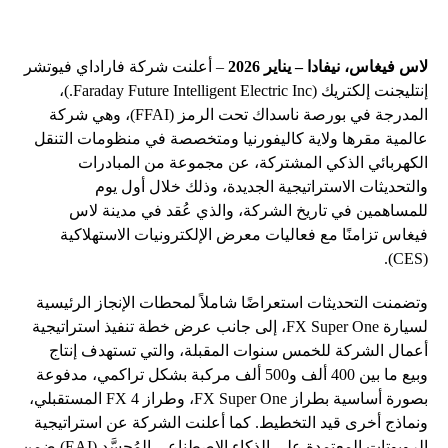
لاس فيغاس، نيفادا – يناير 2026
– أعلنت شركة فاراداي فيوتشر
إنتليجنت إلكتريك (Faraday Future Intelligent Electric Inc.)،
المدرجة في بورصة ناسداك تحت الرمز (FFAI)، وهي شركة
عالمية مقرها ولاية كاليفورنيا ومتخصصة في منظومات التنقل
الكهربائي الذكي المشتركة، عن مجموعة من المبادرات
والتحديثات الاستراتيجية الجديدة، وذلك خلال أول يوم
للمساهمين في تاريخ الشركة، والذي عُقد في مدينة لاس
فيغاس تزامنًا مع فعاليات معرض الإلكترونيات الاستهلاكية
(CES).
وتضمنت التحديثات استعراضًا شاملاً لمحطات الإنجاز الرئيسية
لسيارة FX Super One، إلى جانب عرض خطة تنفيذ استراتيجية
أعمال الشركة للخمس سنوات المقبلة، والتي تستهدف إنتاج
وبيع ما بين 400 ألف و500 ألف مركبة بشكل تراكمي، مدفوعة
بصورة أساسية بطراز FX Super One، وطراز FX 4 المستقبلي،
ونماذج أخرى قيد التخطيط. كما أعلنت الشركة عن استراتيجية
الروبوتات المعتمدة على الذكاء الاصطناعي المُجسَّد (EAI) ضمن