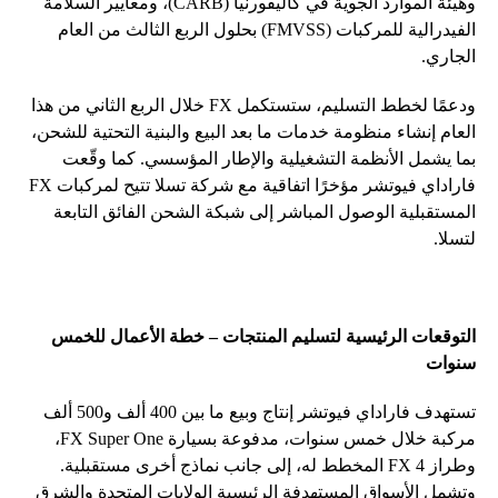
وهيئة الموارد الجوية في كاليفورنيا (CARB)، ومعايير السلامة
الفيدرالية للمركبات (FMVSS) بحلول الربع الثالث من العام
الجاري.
ودعمًا لخطط التسليم، ستستكمل FX خلال الربع الثاني من هذا
العام إنشاء منظومة خدمات ما بعد البيع والبنية التحتية للشحن،
بما يشمل الأنظمة التشغيلية والإطار المؤسسي. كما وقّعت
فاراداي فيوتشر مؤخرًا اتفاقية مع شركة تسلا تتيح لمركبات FX
المستقبلية الوصول المباشر إلى شبكة الشحن الفائق التابعة
لتسلا.
التوقعات الرئيسية لتسليم المنتجات – خطة الأعمال للخمس
سنوات
تستهدف فاراداي فيوتشر إنتاج وبيع ما بين 400 ألف و500 ألف
مركبة خلال خمس سنوات، مدفوعة بسيارة FX Super One،
وطراز FX 4 المخطط له، إلى جانب نماذج أخرى مستقبلية.
وتشمل الأسواق المستهدفة الرئيسية الولايات المتحدة والشرق