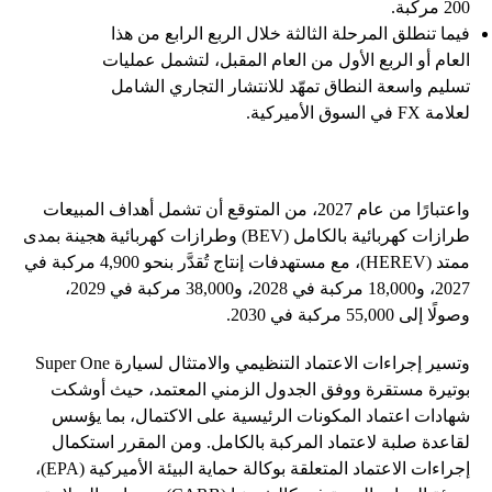
200 مركبة.
فيما تنطلق المرحلة الثالثة خلال الربع الرابع من هذا
العام أو الربع الأول من العام المقبل، لتشمل عمليات
تسليم واسعة النطاق تمهّد للانتشار التجاري الشامل
لعلامة FX في السوق الأميركية.
واعتبارًا من عام 2027، من المتوقع أن تشمل أهداف المبيعات
طرازات كهربائية بالكامل (BEV) وطرازات كهربائية هجينة بمدى
ممتد (HEREV)، مع مستهدفات إنتاج تُقدَّر بنحو 4,900 مركبة في
2027، و18,000 مركبة في 2028، و38,000 مركبة في 2029،
وصولًا إلى 55,000 مركبة في 2030.
وتسير إجراءات الاعتماد التنظيمي والامتثال لسيارة Super One
بوتيرة مستقرة ووفق الجدول الزمني المعتمد، حيث أوشكت
شهادات اعتماد المكونات الرئيسية على الاكتمال، بما يؤسس
لقاعدة صلبة لاعتماد المركبة بالكامل. ومن المقرر استكمال
إجراءات الاعتماد المتعلقة بوكالة حماية البيئة الأميركية (EPA)،