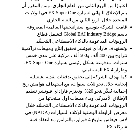
اعتبارًا من الربع الثاني من العام الجاري، ومن المقرر أن
يتم الإطلاق النهائي لسيارة FX Super One في الولايات
المتحدة خلال الربع الثاني من العام الجاري
قامت الشركة بتوسيع استراتيجيتها العالمية المعروفة
باسم Global EAI Industry Bridge لتشمل قطاع
الروبوتات المدعومة بالذكاء الاصطناعي المُجسَّد
وتستهدف فاراداي فيوتشر تحقيق إنتاج ومبيعات تراكمية
تتراوح بين 400 ألف و500 ألف مركبة على مدى خمس
سنوات، مدفوعة بشكل رئيسي بسيارة FX Super One،
وطراز FX 4 المستقبلي
كما تهدف الشركة إلى تحقيق تدفقات نقدية تشغيلية
إيجابية خلال نحو ثلاث سنوات، مع استهداف هوامش ربح
إجمالية تُقدَّر بنحو 20%. وتعتزم فاراداي فيوتشر تنظيم
الإطلاق الأميركي وبدء مبيعات أول منتجاتها من
الروبوتات المدعومة بالذكاء الاصطناعي المُجسَّد خلال
معرض الرابطة الوطنية لوكلاء السيارات (NADA) في
لاس فيغاس بتاريخ 4 فبراير، بالتزامن مع انعقاد قمة
شركاء FX.