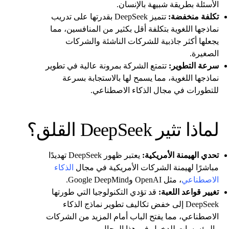
الأسئلة بطريقة شبيهة بالإنسان.
تكلفة منخفضة:
تتميز DeepSeek بقدرتها على تدريب
نماذجها اللغوية بتكلفة أقل بكثير من المنافسين، مما
يجعلها أكثر جاذبية للشركات الناشئة والشركات
الصغيرة.
سرعة التطوير:
تتمتع الشركة بمرونة عالية في تطوير
نماذجها اللغوية، مما يسمح لها بالاستجابة بسرعة
للتطورات في مجال الذكاء الاصطناعي.
لماذا تثير DeepSeek القلق؟
تحدي الهيمنة الأمريكية:
يعتبر ظهور DeepSeek تهديدًا
مباشرًا لهيمنة الشركات الأمريكية في مجال
الذكاء
الاصطناعي
، مثل OpenAI وGoogle DeepMind.
تغيير قواعد اللعبة:
قد تؤدي التكنولوجيا التي طورتها
DeepSeek إلى خفض تكاليف تطوير نماذج الذكاء
الاصطناعي، مما يفتح الباب أمام المزيد من الشركات
والمؤسسات للدخول في هذا المجال.