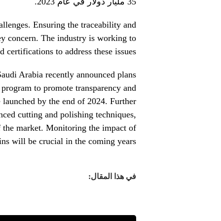
35 مليار دولار في عام 2023.
llenges. Ensuring the traceability and
ey concern. The industry is working to
 certifications to address these issues.
Saudi Arabia recently announced plans
on program to promote transparency and
 launched by the end of 2024. Further
ced cutting and polishing techniques,
of the market. Monitoring the impact of
ns will be crucial in the coming years.
في هذا المقال: