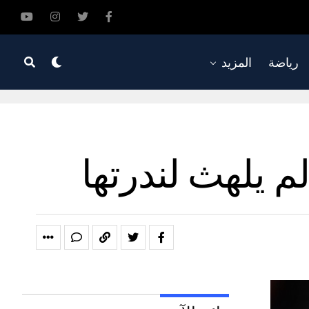
رياضة
المزيد
م يلهث لندرتها