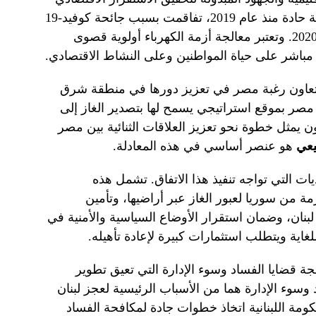
في لبنان. تعاني البلاد من أزمة اقتصادية حادة منذ عام 2019، تفاقمت بسبب جائحة كوفيد-19
والانفجار المدمر في مرفأ بيروت عام 2020. وتعتبر معالجة أزمة الكهرباء أولوية قصوى
ل مباشر على حياة المواطنين وعلى النشاط الاقتصادي.
لتعاون رغبة مصر في تعزيز دورها في منطقة شرق
 مصر بموقع استراتيجي يسمح لها بتصدير الغاز إلى
ن يمثل خطوة نحو تعزيز العلاقات الثنائية بين مصر
يعي
هو عنصر أساسي في هذه المعادلة.
يات التي تواجه تنفيذ هذا الاتفاق. تشمل هذه
ة من سوريا لعبور الغاز عبر أراضيها، وتأمين
ي لبنان، وضمان استقرار الأوضاع السياسية والأمنية في
اية ويتطلب استثمارات كبيرة لإعادة تأهيله.
جة قضايا الفساد وسوء الإدارة التي تعيق تطوير
د وسوء الإدارة هما من الأسباب الرئيسية لعجز لبنان
كومة اللبنانية اتخاذ خطوات جادة لمكافحة الفساد