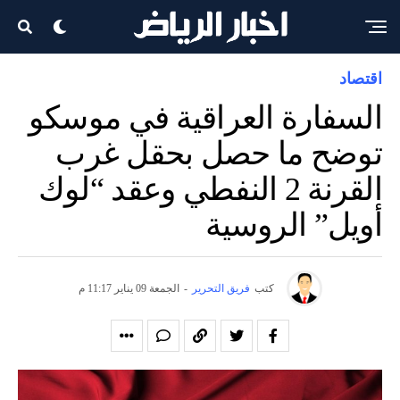
اقتصاد
السفارة العراقية في موسكو
توضح ما حصل بحقل غرب
القرنة 2 النفطي وعقد “لوك
أويل” الروسية
كتب
فريق التحرير
-
الجمعة 09 يناير 11:17 م