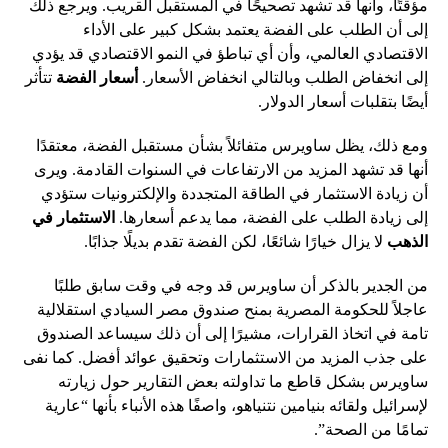
مؤقتًا، وأنها قد تشهد تصحيحًا في المستقبل القريب. ويرجع ذلك
إلى أن الطلب على الفضة يعتمد بشكل كبير على الأداء
الاقتصادي العالمي، وأن أي تباطؤ في النمو الاقتصادي قد يؤدي
إلى انخفاض الطلب وبالتالي انخفاض الأسعار.
أسعار الفضة
تتأثر
أيضًا بتقلبات أسعار الدولار.
ومع ذلك، يظل ساويرس متفائلاً بشأن مستقبل الفضة، معتقدًا
أنها قد تشهد المزيد من الارتفاعات في السنوات القادمة. ويرى
أن زيادة الاستثمار في الطاقة المتجددة والإلكترونيات ستؤدي
إلى زيادة الطلب على الفضة، مما يدعم أسعارها.
الاستثمار في
الذهب
لا يزال خيارًا شائعًا، لكن الفضة تقدم بديلًا جذابًا.
من الجدير بالذكر أن ساويرس قد وجه في وقت سابق طلبًا
عاجلاً للحكومة المصرية بمنح صندوق مصر السيادي استقلالية
تامة في اتخاذ القرارات، مشيرًا إلى أن ذلك سيساعد الصندوق
على جذب المزيد من الاستثمارات وتحقيق عوائد أفضل. كما نفى
ساويرس بشكل قاطع ما تداولته بعض التقارير حول زيارته
لإسرائيل ولقائه بنيامين نتنياهو، واصفًا هذه الأنباء بأنها “عارية
تمامًا من الصحة”.