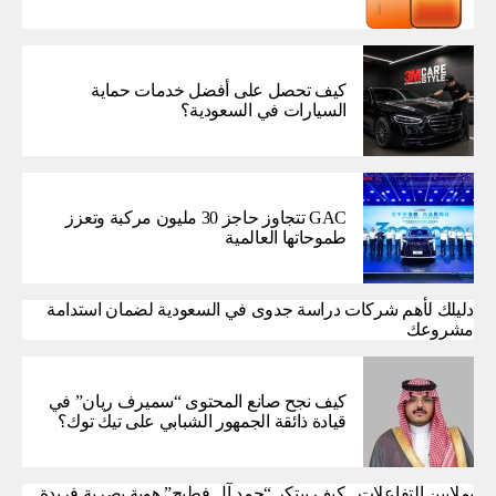
كيف تحصل على أفضل خدمات حماية
السيارات في السعودية؟
GAC تتجاوز حاجز 30 مليون مركبة وتعزز
طموحاتها العالمية
دليلك لأهم شركات دراسة جدوى في السعودية لضمان استدامة
مشروعك
كيف نجح صانع المحتوى “سميرف ريان” في
قيادة ذائقة الجمهور الشبابي على تيك توك؟
بملايين التفاعلات.. كيف يبتكر “حمد آل فطيح” هوية بصرية فريدة