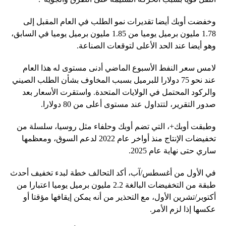
وخفضت أوبك أيضا تقديرات نمو الطلب في العام المقبل إلى
1.78 مليون برميل يوميا من 1.85 مليون برميل يوميا في السابق،
وهو أيضا عند الحد الأعلى لتوقعات الصناعة.
لامس سعر النفط الأسبوع الماضي أدنى مستوى له هذا العام
عند نحو 75 دولارا للبرميل بسبب المخاوف بشأن الطلب الصيني
والركود المحتمل في الولايات المتحدة. واستقرت الأسعار بعد
صدور التقرير، لتتداول عند مستوى أعلى من 80 دولارا.
وطبقت أوبك+، التي تضم أوبك وحلفاء مثل روسيا، سلسلة من
تخفيضات الإنتاج منذ أواخر عام 2022 لدعم السوق، ومعظمها
ساري حتى نهاية عام 2025.
في الأول من أغسطس/آب، أكد التحالف خطة لبدء تخفيف أحدث
طبقة من التخفيضات البالغة 2.2 مليون برميل يوميا اعتبارا من
أكتوبر/تشرين الأول، مع التحذير من أنه يمكن إيقافها مؤقتا أو
عكسها إذا لزم الأمر.