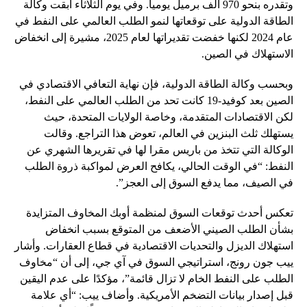
وتقدره بنحو 970 ألف برميل يوميا. وفي يوم الثلاثاء أبقت وكالة
الطاقة الدولية على توقعاتها لنمو الطلب العالمي على النفط في
عام 2024 لكنها خفضت تقديراتها لعام 2025، مشيرة إلى انخفاض
الاستهلاك في الصين.
وبحسب وكالة الطاقة الدولية، فإن نهاية التعافي الاقتصادي في
الصين بعد كوفيد-19 كانت تحد من الطلب العالمي على النفط،
لكن الاقتصادات المتقدمة، وخاصة الولايات المتحدة، حيث
يستهلك ثلث البنزين في العالم، تعوض هذا التراجع. وقالت
الوكالة التي تتخذ من باريس مقرا لها في تقريرها الشهري عن
النفط: “في الوقت الحالي، يكافح العرض لمواكبة ذروة الطلب
في الصيف، مما يدفع السوق إلى العجز”.
تعكس أحدث توقعات السوق لمنظمة أوبك المخاوف المتزايدة
بشأن الطلب الصيني الأضعف من المتوقع بسبب انخفاض
استهلاك الديزل والتحديات الاقتصادية في قطاع العقارات. وأشار
ييب جون رونج، استراتيجي السوق في آي جي، إلى أن “مخاوف
الطلب على النفط الخام لا تزال قائمة”، مؤكدًا على عدم اليقين
قبل إصدار بيانات التضخم الأمريكية. وأضاف ييب: “أي علامة