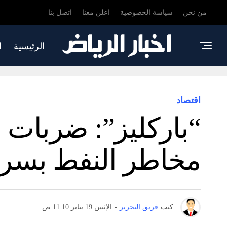
من نحن
سياسة الخصوصية
اعلن معنا
اتصل بنا
الرئيسية
ا
اقتصاد
“باركليز”: ضربات 
مخاطر النفط بسر
كتب
فريق التحرير
-
الإثنين 19 يناير 11:10 ص