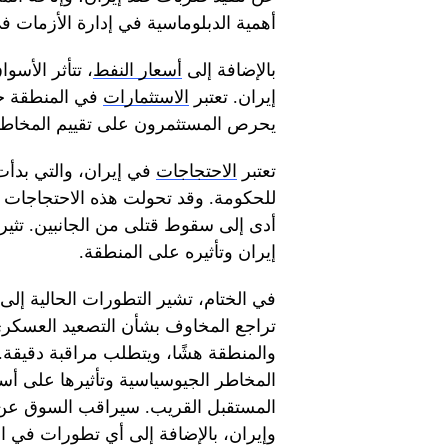
أهمية الدبلوماسية في إدارة الأزمات ف
بالإضافة إلى
أسعار النفط
، تتأثر الأسو
إيران. تعتبر
الاستثمارات
في المنطقة حسا
يحرص المستثمرون على تقييم المخاطر ب
تعتبر
الاحتجاجات
في إيران، والتي بدأت ب
للحكومة. وقد تحولت هذه الاحتجاجات 
أدى إلى سقوط قتلى من الجانبين. تثي
إيران وتأثيره على المنطقة.
في الختام، تشير التطورات الحالية إلى
تراجع المخاوف بشأن التصعيد العسكري 
والمنطقة هشًا، ويتطلب مراقبة دقيقة.
المخاطر الجيوسياسية وتأثيرها على أس
المستقبل القريب. سيراقب السوق عن كث
وإيران، بالإضافة إلى أي تطورات في ا