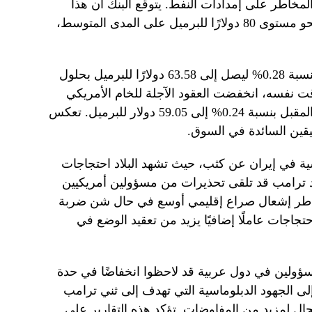
لمخاطر على إمدادات النفط. يتوقع البنك أن هذا
السيناريو قد يسرع من اتجاه الأسعار نحو مستوى 80 دولارًا للبرميل على المدى المتوسط،
تراجع خام برنت لشهر مارس المقبل بنسبة 0.28% ليصل إلى 63.58 دولارًا للبرميل بحلول
 في الوقت نفسه، انخفضت العقود الآجلة للخام الأمريكي
“غرب تكساس الوسيط” لشهر فبراير المقبل بنسبة 0.24% إلى 59.05 دولار للبرميل. تعكس
يقين السائدة في السوق.
ية في إيران عن كثب، حيث تشهد البلاد احتجاجات
د ترامب قد تلقى تحذيرات من مسؤولين أمريكيين
طر إشعال صراع إقليمي أوسع في حال شن ضربة
تجاجات عاملًا إضافيًا يزيد من تعقيد الوضع في
سؤولين في دول عربية قد لاحظوا انخفاضًا في حدة
إلى الجهود الدبلوماسية التي تهدف إلى ثني ترامب
جال لمزيد من المفاوضات. تؤكد هذه التقارير على