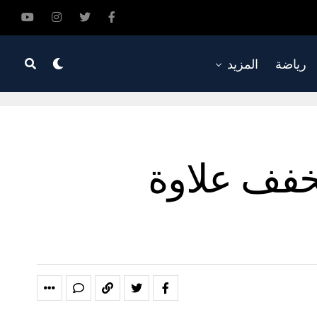
رياضة
المزيد
خفف علاوة