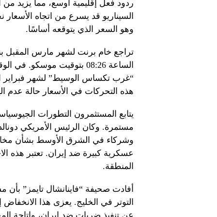
ردود فعل إقليمية أوسع، مما يزيد من ا
وهو السعر الذي يتوقعه أساسًا.
الساعة 08:26 بتوقيت موسكو.
هذه التحركات في الأسعار حالة عدم ال
يتابع المستثمرون التطورات الجيوسياس
مستمرة. وكان الرئيس الأمريكي دونال
وشركاء في الشرق الأوسط بشأن مخا
عسكرية كبيرة ضد إيران. تعتبر هذه الاح
المنطقة.
أفادت صحيفة “فاينانشال تايمز” بأن م
التوتر في الخليج. يعزى هذا الانخفاض 
عن تنفيذ ضربات ضد إيران، وإتاحة الم