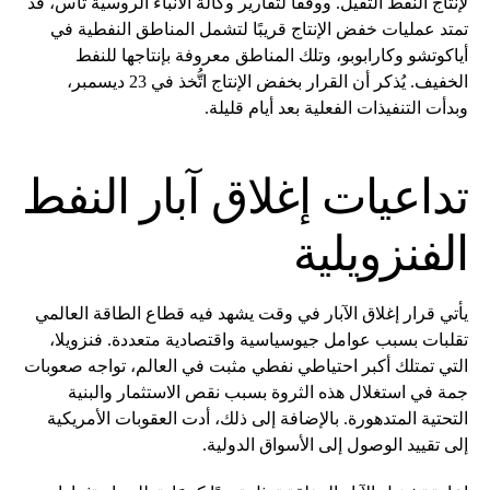
لإنتاج النفط الثقيل. ووفقًا لتقارير وكالة الأنباء الروسية تاس، قد
تمتد عمليات خفض الإنتاج قريبًا لتشمل المناطق النفطية في
أياكوتشو وكارابوبو، وتلك المناطق معروفة بإنتاجها للنفط
الخفيف. يُذكر أن القرار بخفض الإنتاج اتُّخذ في 23 ديسمبر،
وبدأت التنفيذات الفعلية بعد أيام قليلة.
تداعيات إغلاق آبار النفط
الفنزويلية
يأتي قرار إغلاق الآبار في وقت يشهد فيه قطاع الطاقة العالمي
تقلبات بسبب عوامل جيوسياسية واقتصادية متعددة. فنزويلا،
التي تمتلك أكبر احتياطي نفطي مثبت في العالم، تواجه صعوبات
جمة في استغلال هذه الثروة بسبب نقص الاستثمار والبنية
التحتية المتدهورة. بالإضافة إلى ذلك، أدت العقوبات الأمريكية
إلى تقييد الوصول إلى الأسواق الدولية.