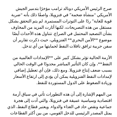
صرح الرئيس الأمريكي دونالد ترامب مؤخرًا بتدمير الجيش
الأمريكي “منشأة ضخمة” في فنزويلا، واصفًا ذلك بأنه “ضربة
قوية للغاية” ردًا على التوترات المستمرة. لم يتم التحقق بشكل
مستقل من هذه التصريحات، لكنها أثارت المزيد من المخاوف
بشأن التصعيد المحتمل في الصراع. تتناول هذه الأحداث أيضًا
موضوع **الأمن البحري** الفنزويلي، حيث ذكرت تقارير أن
سفن حربية ترافق ناقلات النفط لحمايتها من أي تدخل.
الأزمة الحالية تؤثر بشكل كبير على **الإمدادات العالمية من
النفط**، وإن كان التأثير المباشر محدودًا في الوقت الحالي
بسبب ضعف إنتاج فنزويلا. ومع ذلك، فإن أي تعطيل إضافي
لإمدادات النفط الفنزويلية يمكن أن يؤدي إلى ارتفاع الأسعار
وزيادة الضغوط على الدول المستوردة للنفط.
من المهم الإشارة إلى أن هذه التطورات تأتي في سياق أزمة
اقتصادية وسياسية عميقة في فنزويلا، والتي أدت إلى هجرة
جماعية ونقص حاد في الغذاء والدواء. ويعتبر قطاع النفط، الذي
يمثل المصدر الرئيسي للدخل القومي، من بين أكثر القطاعات