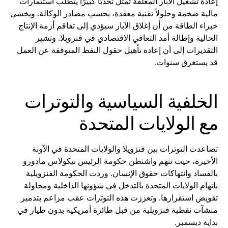
إعادة تشغيل الآبار المغلقة تمثل تحديًا كبيرًا يتطلب استثمارات
مالية ضخمة وحلولاً تقنية معقدة، بحسب مصادر الوكالة. ويخشى
خبراء الطاقة من أن إغلاق الآبار سيؤدي إلى تفاقم أزمة الإنتاج
الحالية وإطالة أمد التعافي الاقتصادي في فنزويلا. وتشير
التقديرات إلى أن إعادة تأهيل حقول النفط المتوقفة عن العمل
قد يستغرق سنوات.
الخلفية السياسية والتوترات
مع الولايات المتحدة
تصاعدت التوترات بين فنزويلا والولايات المتحدة في الآونة
الأخيرة، حيث تتهم واشنطن حكومة الرئيس نيكولاس مادورو
بالفساد وانتهاكات حقوق الإنسان. وردت الحكومة الفنزويلية
باتهام الولايات المتحدة بالتدخل في شؤونها الداخلية ومحاولة
تقويض استقرارها. وتعززت هذه التوترات عقب مزاعم بتدمير
منشآت نفطية فنزويلية من قبل طائرة أمريكية بدون طيار في
بداية ديسمبر.