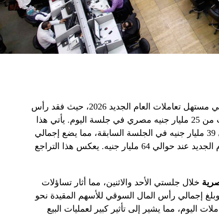
تراجعاً حاداً في مستهل تعاملات العام الجديد 2026، حيث فقد رأس
المال السوقي للأسهم المقيدة ما يقرب من 25 مليار جنيه مصري في جلسة اليوم. يأتي هذا
الانخفاض بعد خسارة أكبر بلغت حوالي 39 مليار جنيه في الجلسة السابقة، مما يضع إجمالي
الخسائر في أول يومين تداول من العام الجديد عند حوالي 64 مليار جنيه. يعكس هذا التراجع
صرية
خلال جلستي الأحد والاثنين، مما أثار تساؤلات
بلغ إجمالي رأس المال السوقي للأسهم المقيدة نحو
املات اليوم، مما يشير إلى تأثير كبير لعمليات البيع