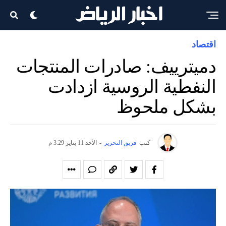
اقتصاد
دميترييف: صادرات المنتجات
النفطية الروسية ازدادت
بشكل ملحوظ
كتب
فريق التحرير
-
الأحد 11 يناير 3:29 م