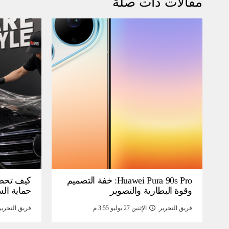
مقالات ذات صلة
Huawei Pura 90s Pro: خفة التصميم
كيف تحص
وقوة البطارية والتصوير
حماية ال
فريق التحرير
الإثنين 27 يوليو 3:55 م
فريق التحرير