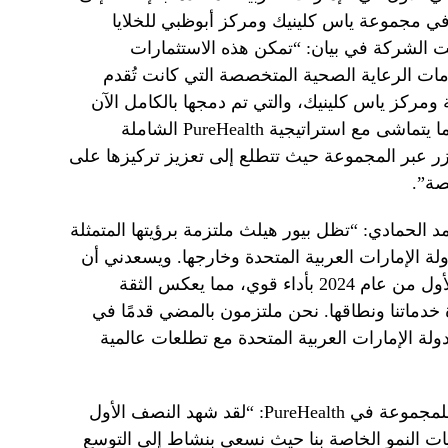
في مجموعة ياس كلينيك ومركز أبوظبي للخلايا
عتبارًا من 1 أبريل 2024. وقالت الشركة في بيان: “تمكن هذه الاستثمارات
وير خدمات الرعاية الصحية المتخصصة التي كانت تُقدم
 ومركز ياس كلينيك، والتي تم دمجها بالكامل الآن
في مركز الشيخ شخبوط الطبي، وهو ما يتماشى مع استراتيجية PureHealth الشاملة
آزر عبر المجموعة حيث تتطلع إلى تعزيز تركيزها على
صة”.
لحمادي: “تظل بيور هيلث ملتزمة برؤيتها المتمثلة
ة الإمارات العربية المتحدة وخارجها. ويسعدني أن
أبلغكم أن المجموعة اختتمت النصف الأول من عام 2024 بأداء قوي، مما يعكس الثقة
خدماتنا ونطاقها. نحن ملتزمون بالمضي قدمًا في
ولة الإمارات العربية المتحدة مع تطلعات عالمية
قالت شايستا آصف، الرئيسة التنفيذية للمجموعة في PureHealth: “لقد شهد النصف الأول
يات النمو الخاصة بنا حيث نسعى بنشاط إلى التوسع