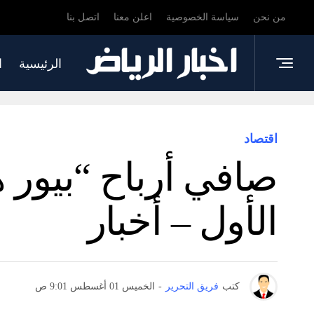
من نحن
سياسة الخصوصية
اعلن معنا
اتصل بنا
الرئيسية
ا
اقتصاد
صافي أرباح “بيور 
الأول – أخبار
كتب
فريق التحرير
-
الخميس 01 أغسطس 9:01 ص