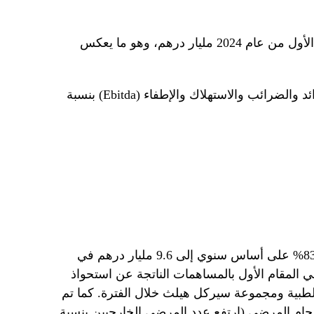
وبلغ صافي ربح المجموعة في النصف الأول من عام 2024 مليار درهم، وهو ما يعكس
حققت المجموعة هامش ربح قبل الفوائد والضرائب والاستهلاك والإطفاء (Ebitda) بنسبة
وارتفعت إيرادات المستشفيات بنسبة 83% على أساس سنوي إلى 9.6 مليار درهم في
عام 2024، مدفوعة في المقام الأول بالمساهمات الناتجة عن استحواذ
طبية ومجموعة سيركل هيلث خلال الفترة. كما تم
جام المرضى (ارتفع عدد المرضى الخارجيين بنسبة