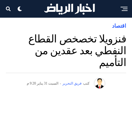
اقتصاد
فنزويلا تخصخص القطاع
النفطي بعد عقدين من
التأميم
كتب
فريق التحرير
-
السبت 31 يناير 9:20 م