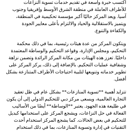
اكتسب خبرة واسعة في تقديم خدمات تسوية النزاعات
للأطراف العاملة في منطقة الشرق الأوسط وإفريقيا وجنوب
آسيا. ويعد المركز حاليًا أكبر مؤسسة تحكيمية في المنطقة،
ويتميز بالاستقلالية والحياد والالتزام بأعلى معايير الجودة
والكفاءة والتنوع.
ويتكون المركز من عدة هيئات رئيسية، بما في ذلك محكمة
التحكيم، ومجلس الإدارة، وقواعد التحكيم والوساطة المعتمدة
داخليًا. تعزز هذه الهيئات من مكانة المركز الرائدة وتضمن نزاهة
وشفافية عمليات التحكيم. بالإضافة إلى ذلك، يركز المركز على
تطوير خدماته وتنويعها لتلبية احتياجات الأطراف المتنازعة بشكل
أفضل.
تتزايد أهمية **تسوية المنازعات** بشكل عام في ظل تعقيد
التجارة العالمية، ويسعى مركز دبي للتحكيم الدولي إلى أن يكون
في طليعة هذه الجهود. يعتبر **الوساطة** أيضًا من الأساليب
الفعالة في حل النزاعات، ويشجع المركز على استخدامها كبديل
للتحكيم في بعض الحالات. كما يشجع المركز استخدام أحدث
التقنيات في إدارة وتسوية المنازعات، بما في ذلك استخدام