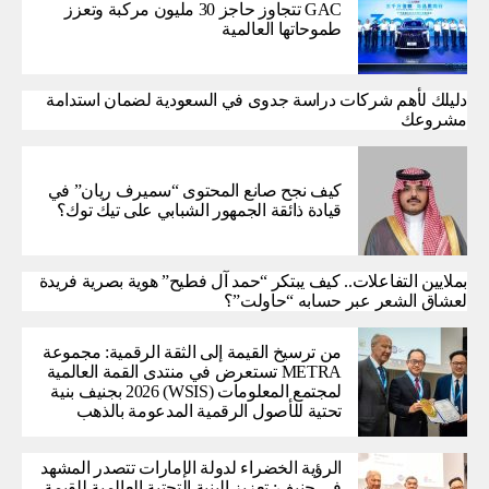
GAC تتجاوز حاجز 30 مليون مركبة وتعزز
طموحاتها العالمية
دليلك لأهم شركات دراسة جدوى في السعودية لضمان استدامة
مشروعك
كيف نجح صانع المحتوى “سميرف ريان” في
قيادة ذائقة الجمهور الشبابي على تيك توك؟
بملايين التفاعلات.. كيف يبتكر “حمد آل فطيح” هوية بصرية فريدة
لعشاق الشعر عبر حسابه “حاولت”؟
من ترسيخ القيمة إلى الثقة الرقمية: مجموعة
METRA تستعرض في منتدى القمة العالمية
لمجتمع المعلومات (WSIS) 2026 بجنيف بنية
تحتية للأصول الرقمية المدعومة بالذهب
الرؤية الخضراء لدولة الإمارات تتصدر المشهد
في جنيف: تعزيز البنية التحتية العالمية للقيمة