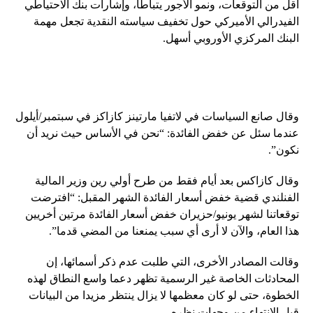
أقل من التوقعات، ونمو الأجور يتباطأ، وإشارات بنك الاحتياطي
الفيدرالي الأميركي حول تخفيف سياسته النقدية تجعل مهمة
البنك المركزي الأوروبي أسهل.
وقال صانع السياسات في لاتفيا مارتينز كازاكز في سبتمبر/أيلول
عندما سئل عن خفض الفائدة: “نحن في الأساس حيث نريد أن
نكون”.
وقال كازاكس بعد أيام فقط من طرح أولي رين وزير المالية
الفنلندي قضية خفض أسعار الفائدة الشهر المقبل: “افترضت
توقعاتنا لشهر يونيو/حزيران خفض أسعار الفائدة مرتين أخريين
هذا العام، والآن لا أرى أي سبب يمنعنا من المضي قدما”.
وقالت المصادر الأخرى، التي طلبت عدم ذكر أسمائها، إن
المحادثات الخاصة غير الرسمية تظهر دعما واسع النطاق لهذه
الخطوة، حتى لو كان معظمها لا يزال ينتظر مزيدا من البيانات
قبل الانتهاء من وجهات نظره.