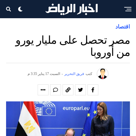
اقتصاد
مصر تحصل على مليار يورو
من أوروبا
كتب
فريق التحرير
-
السبت 17 يناير 3:35 م