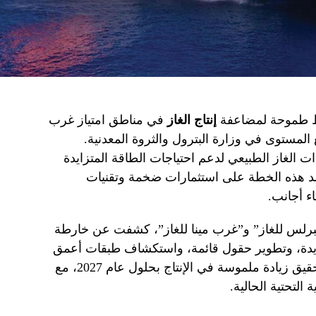
ط طموحة لمضاعفة
إنتاج الغاز
في مناطق امتياز غرب
 المستوى في وزارة البترول والثروة المعدنية.
 الغاز الطبيعي لدعم احتياجات الطاقة المتزايدة
مد هذه الخطة على استثمارات ضخمة وتقنيات
ء أجانب.
البرلس للغاز” و”غرب مينا للغاز”، كشفت عن خارطة
ة، وتطوير حقول قائمة، واستكشاف طبقات أعمق
من الخزانات. تهدف هذه الجهود إلى تحقيق زيادة ملموسة في الإنتاج بحلول عام 2027، مع
التحتية الحالية.