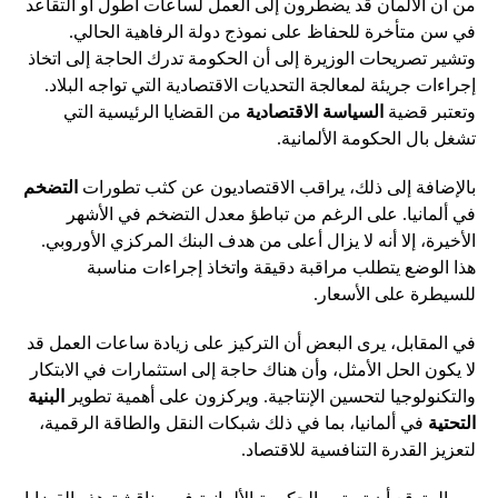
من أن الألمان قد يضطرون إلى العمل لساعات أطول أو التقاعد
في سن متأخرة للحفاظ على نموذج دولة الرفاهية الحالي.
وتشير تصريحات الوزيرة إلى أن الحكومة تدرك الحاجة إلى اتخاذ
إجراءات جريئة لمعالجة التحديات الاقتصادية التي تواجه البلاد.
وتعتبر قضية
السياسة الاقتصادية
من القضايا الرئيسية التي
تشغل بال الحكومة الألمانية.
بالإضافة إلى ذلك، يراقب الاقتصاديون عن كثب تطورات
التضخم
في ألمانيا. على الرغم من تباطؤ معدل التضخم في الأشهر
الأخيرة، إلا أنه لا يزال أعلى من هدف البنك المركزي الأوروبي.
هذا الوضع يتطلب مراقبة دقيقة واتخاذ إجراءات مناسبة
للسيطرة على الأسعار.
في المقابل، يرى البعض أن التركيز على زيادة ساعات العمل قد
لا يكون الحل الأمثل، وأن هناك حاجة إلى استثمارات في الابتكار
والتكنولوجيا لتحسين الإنتاجية. ويركزون على أهمية تطوير
البنية
التحتية
في ألمانيا، بما في ذلك شبكات النقل والطاقة الرقمية،
لتعزيز القدرة التنافسية للاقتصاد.