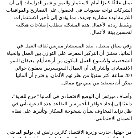
تمثل عائقًا كبيرًا أمام الاستثمار والنمو. وتشير الدراسات إلى أن
الشركات تواجه صعوبات في الحصول على التصاريح والموافقات
اللازمة لبدء مشاريع جديدة، مما يؤدي إلى تأخير الاستثمارات
وتثبيط ريادة الأعمال. هذه المشكلة تتطلب إصلاحات هيكلية
لتحسين بيئة الأعمال.
وفي سياق متصل، انتقد المستشار ميرتس ثقافة العمل في
ألمانيا، معتبرًا أن التركيز المفرط على التوازن بين العمل والحياة
الشخصية، والأسبوع العمل المكون من أربعة أيام، يعيقان النمو
الاقتصادي. وأشار إلى أن العمال السويسريين يعملون حوالي
200 ساعة أكثر سنويًا من نظرائهم الألمان، واقترح أن ألمانيا
يمكن أن تستفيد من تبني نهج مماثل.
وأضاف ميرتس أن الوضع الاقتصادي في ألمانيا “حرج للغاية”،
داعيًا إلى إيجاد حوافز لتأخير سن التقاعد. هذه الدعوة تأتي في
ظل تزايد المخاوف بشأن شيخوخة السكان وتأثيرها على نظام
الضمان الاجتماعي.
من جهتها، حذرت وزيرة الاقتصاد كاثرين رايش في يوليو الماضي