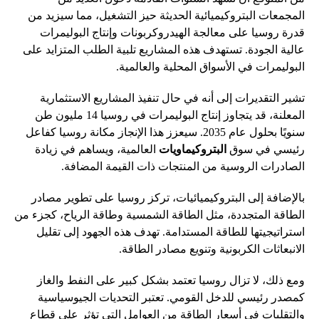
المجمعات البتروكيميائية الحديثة حيز التشغيل، مما سيزيد من
قدرة روسيا على معالجة الهيدروكربونات وإنتاج البوليمرات
عالية الجودة. تستهدف هذه المشاريع تلبية الطلب المتزايد على
البوليمرات في الأسواق المحلية والعالمية.
تشير التقديرات إلى أنه في حال تنفيذ المشاريع الاستثمارية
المعلنة، قد يتجاوز إنتاج البوليمرات في روسيا 14 مليون طن
سنويًا بحلول عام 2035. سيعزز هذا الإنجاز مكانة روسيا كفاعل
رئيسي في سوق
البتروكيماويات
العالمية، ويساهم في زيادة
الصادرات الروسية من المنتجات ذات القيمة المضافة.
بالإضافة إلى البتروكيميائيات، تركز روسيا على تطوير مصادر
الطاقة المتجددة، مثل الطاقة الشمسية وطاقة الرياح، كجزء من
استراتيجيتها للطاقة المستدامة. تهدف هذه الجهود إلى تقليل
الانبعاثات الكربونية وتنويع مصادر الطاقة.
ومع ذلك، لا تزال روسيا تعتمد بشكل كبير على النفط والغاز
كمصدر رئيسي للدخل القومي. تعتبر التحديات الجيوسياسية
والتقلبات في أسعار الطاقة من العوامل التي تؤثر على قطاع