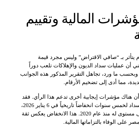
شرات المالية وتقييم
ام يتأثر بـ “صافي الاقتراض” وليس مجرد قيمة
ني أن عمليات سداد الديون والإهلاكات تلعب دوراً
 وبحسب ما ورد، تجاهل التقرير المذكور هذه الجوانب
دة، مما أدى إلى تضخيم الأرقام.
أن هناك مؤشرات إيجابية أخرى تدعم هذا الرأي. فقد
سجل سعر التأمين ضد مخاطر عدم السداد لخمس سنوات انخفاضاً تاريخياً في 6 يناير 2026،
ليصل إلى أقل من 270 نقطة، وهو أدنى مستوى له منذ عام 2020. هذا الانخفاض يعكس ثقة
 على الوفاء بالتزاماتها المالية.