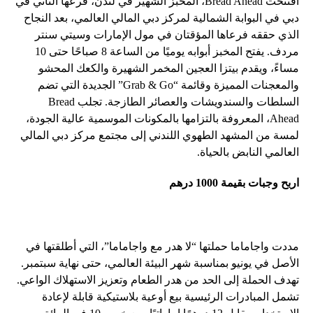
افتتحت Bread Ahead، المخبز الشهير في لندن، فرعها الثاني في
دبي في البوابة الشمالية لمركز دبي المالي العالمي، بعد النجاح
الذي حققه فرعاها المؤقتان في مول الإمارات وسيتي سنتر
مردف. يفتح المخبز أبوابه يوميًا من الساعة 8 صباحًا حتى 10
مساءً، ويقدم بيتزا العجين المخمر الشهيرة والكعك المحشو
والمعجنات المميزة وقائمة “Grab & Go” الجديدة التي تضم
السلطات والسندويشات والعصائر الطازجة. تجلب Bread
Ahead، المعروفة بالتزامها بالمكونات الموسمية عالية الجودة،
لمسة من المشهد الطهوي اللندني إلى مجتمع مركز دبي المالي
العالمي النابض بالحياة.
اربح وجبات بقيمة 1000 درهم
مددت واجاماما حملتها “لا هدر مع واجاماما”، التي أطلقتها في
الأصل في يونيو بمناسبة شهر البيئة العالمي، حتى نهاية سبتمبر.
تهدف الحملة إلى الحد من هدر الطعام وتعزيز الاستهلاك الواعي.
تشمل المبادرات الرئيسية بيع أوعية بلاستيكية قابلة لإعادة