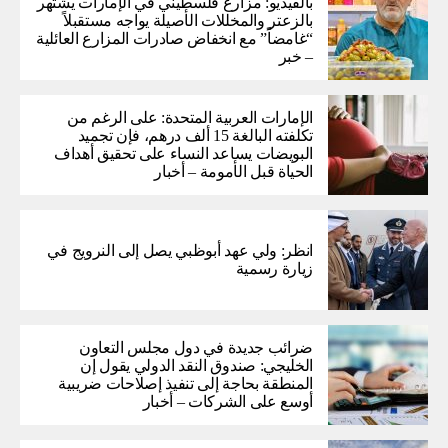
بالفيديو: مزارع فلسطيني في الإمارات يشتهر
بالزعتر والمخللات الأصيلة يواجه مستقبلاً
“غامضاً” ​​مع انخفاض صادرات المزارع العائلية
– خبر
الإمارات العربية المتحدة: على الرغم من
تكلفته البالغة 15 ألف درهم، فإن تجميد
البويضات يساعد النساء على تحقيق أهداف
الحياة قبل الأمومة – أخبار
انظر: ولي عهد أبوظبي يصل إلى النرويج في
زيارة رسمية
ضرائب جديدة في دول مجلس التعاون
الخليجي: صندوق النقد الدولي يقول إن
المنطقة بحاجة إلى تنفيذ إصلاحات ضريبية
أوسع على الشركات – أخبار