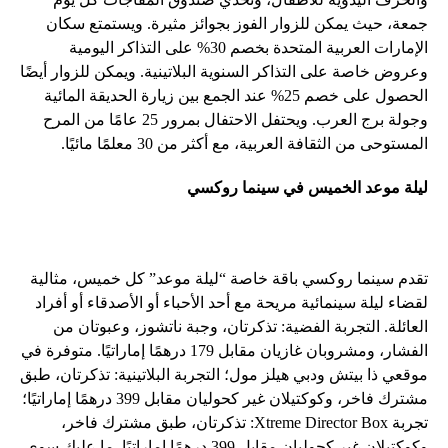
جمعة، حيث يمكن للزوار الفوز بجوائز مثيرة. ويستمتع سكان
الإمارات العربية المتحدة بخصم 30% على التذاكر اليومية
وعروض خاصة على التذاكر السنوية البلاتينية. ويمكن للزوار أيضًا
الحصول على خصم 25% عند الجمع بين زيارة الحديقة المائية
وجولة برج العرب. ويحتفل الاحتفال بمرور 25 عامًا من المرح
المستوحى من الثقافة العربية، مع أكثر من 30 معلمًا مائيًا.
ليلة موعد الخميس في سينما روكسي
تقدم سينما روكسي باقة خاصة “ليلة موعد” كل خميس، مثالية
لقضاء ليلة سينمائية مريحة مع أحد الأحباء أو الأصدقاء أو أفراد
العائلة. التجربة الفضية: تذكرتان، وجبة ناتشوز، وعبوتان من
الفشار، ومشروبان غازيان مقابل 179 درهمًا إماراتيًا. متوفرة في
موقعي ذا بيتش ودبي هيلز مول؛ التجربة البلاتينية: تذكرتان، طبق
مشترك فاخر، وكوكتيلان غير كحوليان مقابل 399 درهمًا إماراتيًا؛
تجربة Xtreme Director Box: تذكرتان، طبق مشترك فاخر،
وكوكتيلان غير كحوليان مقابل 399 درهمًا إماراتيًا. ما عليك سوى