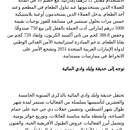
الاستخدام مقابل 12 درهمًا إماراتيًا، مع خصم 10 في المائة
للعملاء الذين يستخدمونها عند تناول الطعام في المطعم وعند
أخذ الطعام. يدخل العملاء الذين يستخدمون أوعية بلاستيكية
خمس مرات بحلول سبتمبر في مسابقة للفوز بوجبات بقيمة
1000 درهم إماراتي. أدت الحملة بالفعل إلى بيع 750 صندوقًا،
وخفض 388.8 كجم من ثاني أكسيد الكربون، وإنقاذ 720 كجم من
بقايا الطعام. تدعم المبادرة استراتيجية الأمن الغذائي الوطني
لدولة الإمارات العربية المتحدة 2051 وتشجع الأسر على
الانخراط في ممارسات مستدامة.
توجه إلى حديقة وايلد وادي المائية
تحتفل حديقة وايلد وادي المائية بالذكرى السنوية الخامسة
والعشرين لتأسيسها بسلسلة من الفعاليات تستمر لمدة شهر
طوال شهر أغسطس، وتتضمن حفلات دي جي حية على حمام
السباحة، وأنشطة مائية مناسبة للعائلات، وتوزيع جوائز يومية.
وتشمل أبرز الفعاليات عروض الطبول الأفريقية الحية، والفنون
والحرف اليدوية للأطفال، وتحدي صندوق المفاجآت كل يوم