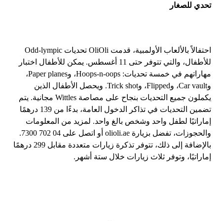
تحدي للصغار
احتفالاً بالألعاب الأولمبية، قدمت OliOli تحديات Odd-lympic
للأطفال، والتي تتوفر حتى 11 أغسطس. يمكن للأطفال اختبار
مهاراتهم في خمسة تحديات: Hoops-n-oops، وPaper planes،
وCar vault، وFlipped، وTrick shot. ويحصل الأطفال الذين
يكملون جميع التحديات بنجاح على مصاصة Wittles مجانية. يتم
تضمين التحديات في تذاكر الدخول العامة، بدءًا من 139 درهمًا
إماراتيًا لطفل واحد وشخص بالغ واحد. لمزيد من المعلومات
والحجوزات، تفضل بزيارة olioli.ae أو اتصل على 04 702 7300.
بالإضافة إلى ذلك، تتوفر تذكرة زيارات متعددة مقابل 299 درهمًا
إماراتيًا، وتوفر ثلاث زيارات خلال ستة أشهر.