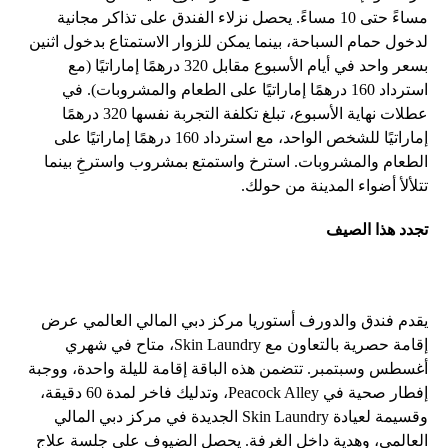
مساءً حتى 10 مساءً. يحصل نزلاء الفندق على تذاكر مجانية
لدخول حمام السباحة، بينما يمكن للزوار الاستمتاع بدخول اثنين
بسعر واحد في أيام الأسبوع مقابل 320 درهمًا إماراتيًا (مع
استرداد 160 درهمًا إماراتيًا على الطعام والمشروبات). في
عطلات نهاية الأسبوع، تبلغ تكلفة التجربة نفسها 320 درهمًا
إماراتيًا للشخص الواحد، مع استرداد 160 درهمًا إماراتيًا على
الطعام والمشروبات. استرخ واستمتع بمشروب واسترخِ بينما
تتلألأ أضواء المدينة من حولك.
تجدد هذا الصيف
يقدم فندق والدورف أستوريا مركز دبي المالي العالمي عرض
إقامة حصرية بالتعاون مع Skin Laundry، متاح في شهري
أغسطس وسبتمبر. تتضمن هذه الباقة إقامة لليلة واحدة، ووجبة
إفطار صحية في Peacock Alley، وتدليك فاخر لمدة 60 دقيقة،
وقسيمة لعيادة Skin Laundry الجديدة في مركز دبي المالي
العالمي، وهدية داخل الغرفة. يحصل الضيوف على جلسة علاج