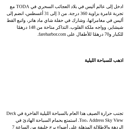
ادخل إلى عالم أليس في بلاد العجائب السحري في TODA مع
تجربة غامرة بزاوية 360 درجة. من 3 إلى 31 أغسطس، انضم إلى
أليس في مغامراتها، وشارك في حفلة شاي ماد هاتر، واتبع القط
شيشاير، وواجه ملكة القلوب. التذاكر متاحة من 148 درهمًا
للكبار و70 درهمًا للأطفال على fareharbor.com.
اذهب للسباحة الليلية
تجنب حرارة الصيف هذا العام بالسباحة الليلية الفاخرة في Deck
Too، Address Sky View. استمتع بحمام السباحة الهادئ في
الردهة والإطلالة المذهلة على أضواء برج خليفة من الساعة 7