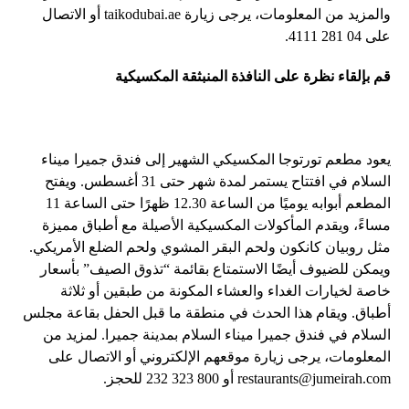
والمزيد من المعلومات، يرجى زيارة taikodubai.ae أو الاتصال
على 04 281 4111.
قم بإلقاء نظرة على النافذة المنبثقة المكسيكية
يعود مطعم تورتوجا المكسيكي الشهير إلى فندق جميرا ميناء
السلام في افتتاح يستمر لمدة شهر حتى 31 أغسطس. ويفتح
المطعم أبوابه يوميًا من الساعة 12.30 ظهرًا حتى الساعة 11
مساءً، ويقدم المأكولات المكسيكية الأصيلة مع أطباق مميزة
مثل روبيان كانكون ولحم البقر المشوي ولحم الضلع الأمريكي.
ويمكن للضيوف أيضًا الاستمتاع بقائمة “تذوق الصيف” بأسعار
خاصة لخيارات الغداء والعشاء المكونة من طبقين أو ثلاثة
أطباق. ويقام هذا الحدث في منطقة ما قبل الحفل بقاعة مجلس
السلام في فندق جميرا ميناء السلام بمدينة جميرا. لمزيد من
المعلومات، يرجى زيارة موقعهم الإلكتروني أو الاتصال على
restaurants@jumeirah.com
أو 800 323 232 للحجز.