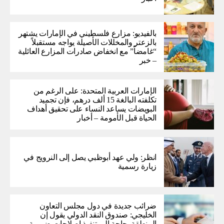
بالفيديو: مزارع فلسطيني في الإمارات يشتهر
بالزعتر والمخللات الأصيلة يواجه مستقبلاً
“غامضاً” ​​مع انخفاض صادرات المزارع العائلية
– خبر
الإمارات العربية المتحدة: على الرغم من
تكلفته البالغة 15 ألف درهم، فإن تجميد
البويضات يساعد النساء على تحقيق أهداف
الحياة قبل الأمومة – أخبار
انظر: ولي عهد أبوظبي يصل إلى النرويج في
زيارة رسمية
ضرائب جديدة في دول مجلس التعاون
الخليجي: صندوق النقد الدولي يقول إن
المنطقة بحاجة إلى تنفيذ إصلاحات ضريبية