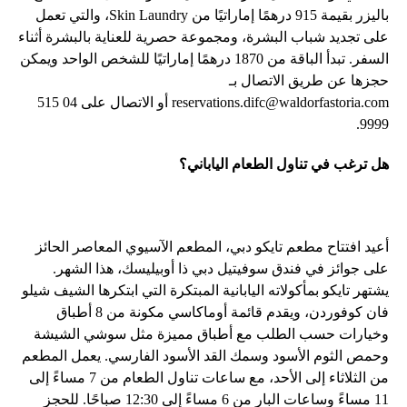
باليزر بقيمة 915 درهمًا إماراتيًا من Skin Laundry، والتي تعمل
على تجديد شباب البشرة، ومجموعة حصرية للعناية بالبشرة أثناء
السفر. تبدأ الباقة من 1870 درهمًا إماراتيًا للشخص الواحد ويمكن
حجزها عن طريق الاتصال بـ
reservations.difc@waldorfastoria.com
أو الاتصال على 04 515
9999.
هل ترغب في تناول الطعام الياباني؟
أعيد افتتاح مطعم تايكو دبي، المطعم الآسيوي المعاصر الحائز
على جوائز في فندق سوفيتيل دبي ذا أوبيليسك، هذا الشهر.
يشتهر تايكو بمأكولاته اليابانية المبتكرة التي ابتكرها الشيف شيلو
فان كوفوردن، ويقدم قائمة أوماكاسي مكونة من 8 أطباق
وخيارات حسب الطلب مع أطباق مميزة مثل سوشي الشيشة
وحمص الثوم الأسود وسمك القد الأسود الفارسي. يعمل المطعم
من الثلاثاء إلى الأحد، مع ساعات تناول الطعام من 7 مساءً إلى
11 مساءً وساعات البار من 6 مساءً إلى 12:30 صباحًا. للحجز