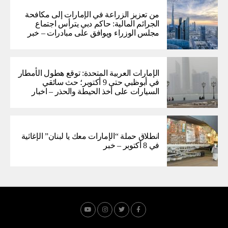
من تعزيز الزراعة في الإمارات إلى مكافحة
الجرائم المالية: حاكم دبي يترأس اجتماع
مجلس الوزراء ويوافق على مبادرات – خبر
الإمارات العربية المتحدة: توقع هطول الأمطار
في أبوظبي حتى 9 أكتوبر؛ حث سائقي
السيارات على أخذ الحيطة والحذر – اخبار
انطلاق حملة “الإمارات معك يا لبنان” الإغاثية
في 8 أكتوبر – خبر