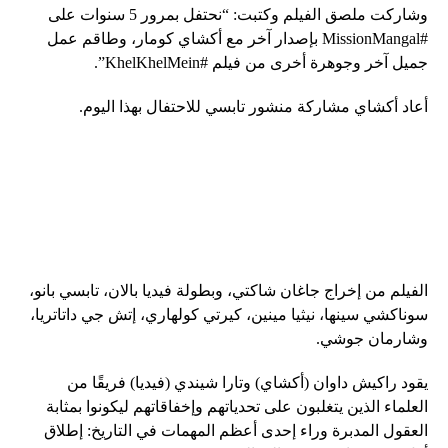
وشاركت ملصق الفيلم وكتبت: “نحتفل بمرور 5 سنوات على
#MissionMangal بإصدار آخر مع أكشاي كومار، وطاقم عمل
جميل آخر وجوهرة أخرى من فيلم #KhelKhelMein”.
أعاد أكشاي مشاركة منشور تابسي للاحتفال بهذا اليوم.
الفيلم من إخراج جاغان شاكتي، وبطولة فيديا بالان، تابسي بانو،
سوناكشي سينها، نيثيا مينين، كيرتي كولهاري، إتش جي داتاتريا،
وشارمان جوشي.
يقود راكيش داوان (أكشاي) وتارا شيندي (فيديا) فريقًا من
العلماء الذين يتغلبون على تحدياتهم وإخفاقاتهم ليكونوا بمثابة
العقول المدبرة وراء إحدى أعظم المهمات في التاريخ: إطلاق