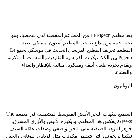
يعد مطعم Le Pigeon من المطاعم المفضلة لدي شخصيًا، وهو
تحفة فنية من إبداع صاحب المطعم أنطون بينسكي. يعيد
المطعم تعريف المطبخ الفرنسي الحديث في موسكو. يجمع Le
Pigeon بين الكلاسيكيات الفرنسية التقليدية واللمسات المبتكرة،
ويقدم تجربة طعام أنيقة ومبتكرة، مثالية للإفطار والغداء
والعشاء.
اليونانيون
استمتع بنكهات البحر الأبيض المتوسط ​​المشمسة في مطعم The
Greeks. يعكس هذا المطعم، بديكوره الأبيض والأزرق المشرق،
جوهر النزهة الصيفية على البحر. وتضفي وصفات عائلة الشيف
نيكيتا بريخوف، التي تتضمن مكونات مثل الزبادي اليوناني والجبن