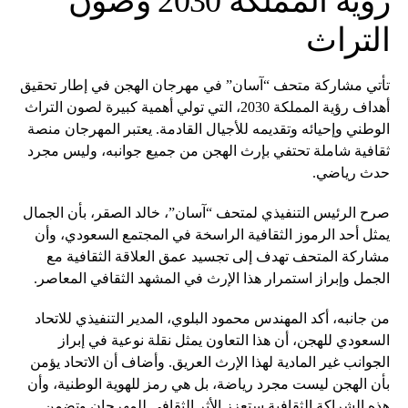
رؤية المملكة 2030 وصون
التراث
تأتي مشاركة متحف “آسان” في مهرجان الهجن في إطار تحقيق
أهداف رؤية المملكة 2030، التي تولي أهمية كبيرة لصون التراث
الوطني وإحيائه وتقديمه للأجيال القادمة. يعتبر المهرجان منصة
ثقافية شاملة تحتفي بإرث الهجن من جميع جوانبه، وليس مجرد
حدث رياضي.
صرح الرئيس التنفيذي لمتحف “آسان”، خالد الصقر، بأن الجمال
يمثل أحد الرموز الثقافية الراسخة في المجتمع السعودي، وأن
مشاركة المتحف تهدف إلى تجسيد عمق العلاقة الثقافية مع
الجمل وإبراز استمرار هذا الإرث في المشهد الثقافي المعاصر.
من جانبه، أكد المهندس محمود البلوي، المدير التنفيذي للاتحاد
السعودي للهجن، أن هذا التعاون يمثل نقلة نوعية في إبراز
الجوانب غير المادية لهذا الإرث العريق. وأضاف أن الاتحاد يؤمن
بأن الهجن ليست مجرد رياضة، بل هي رمز للهوية الوطنية، وأن
هذه الشراكة الثقافية ستعزز الأثر الثقافي للمهرجان وتضمن