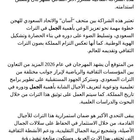
استدامته.
تعتبر هذه الشراكة بين متحف “آسان” والاتحاد السعودي للهجن
خطوة مهمة نحو تعزيز الوعي بأهمية
الجمل
في التراث
السعودي، وتسليط الضوء على دوره في بناء الحضارة وتشكيل
الهوية الوطنية. كما أنها تعكس التزام المملكة بصون التراث
الثقافي وتقديمه للعالم.
من المتوقع أن يشهد المهرجان في عام 2026 المزيد من التعاون
بين المؤسسات الثقافية والرياضية لإبراز جوانب مختلفة من
التراث السعودي. وستركز الجهود المستقبلية على تطوير برامج
تعليمية وتوعوية لتعريف الأجيال الشابة بأهمية
الجمل
ودوره في
تاريخ المملكة. كما سيتم العمل على توثيق هذا التراث من خلال
البحوث والدراسات العلمية.
يبقى التحدي الأكبر هو ضمان استمرارية هذا التراث للأجيال
القادمة، من خلال الاستثمار في الحفاظ على سلالات الجمال
الأصيلة، وتشجيع تربية الجمال التقليدية، ودعم الأنشطة الثقافية
التي تحتفي بهذا الإرث العريق. وستكون متابعة تنفيذ رؤية