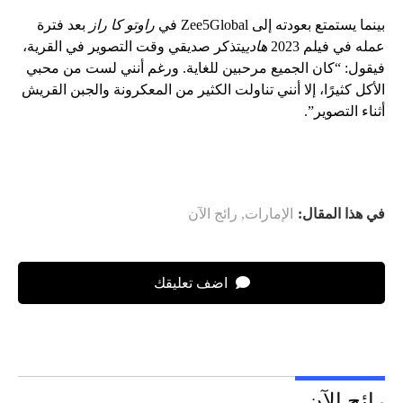
بينما يستمتع بعودته إلى Zee5Global في
راوتو كا راز
بعد فترة
عمله في فيلم 2023
هادي
يتذكر صديقي وقت التصوير في القرية،
فيقول: “كان الجميع مرحبين للغاية. ورغم أنني لست من محبي
الأكل كثيرًا، إلا أنني تناولت الكثير من المعكرونة والجبن القريش
أثناء التصوير”.
في هذا المقال:
الإمارات
,
رائج الآن
اضف تعليقك
رائج الآن