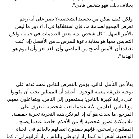
بخلاف ذلك، فهو شخص هادئ”.
ولكن كيف تمكن من تجسيد الشخصية؟ يصر على أنه رغم
تعرض الجميع لصدمة ما، فإن استغلالها في أداء دور ما ليس
بالأمر السهل. “كل شخص لديه بعض الصدمات في حياته، ولكن
التعايش معها هو بمثابة دعوة للمرض ــ من الأفضل (إذا كنت
تعتقد) أن الأمس أصبح من الماضي وأن الغد لغز وأن اليوم هو
الهدية”.
بدلاً من التأمل الذاتي، يؤمن بالتعرض للناس لمساعدته على
توجيه طريقة معينة للوجود. “أعتقد أن الممثلين يجب أن يكونوا
على دراية كبيرة بالناس؛ يستمعون إلى الناس، ويتفاعلون معهم،
مع الناس العاديين. لأنه عندما تلعب شخصية، تتعرف على
المرجع. ما يحدث هو أنه إذا لم تكن هذه التجربة تجربة حقيقية،
فلا يمكنك تصور شخصية إلا من الأفلام. خاصة عندما يصبح
الممثلون راسخين، فإنهم يفقدون اتصالهم بالعالم في الحياة
الواقعية. أشعر أنه كلما زاد ارتباطي بالناس، زاد أثرائهم لي”، كما