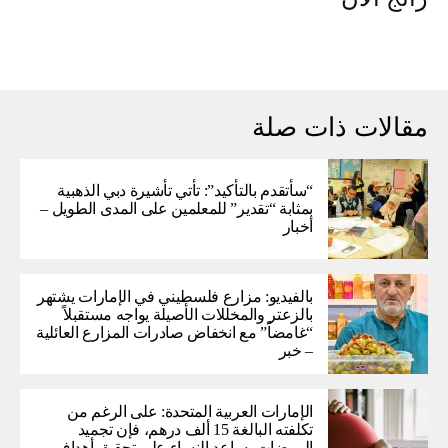
مقالات ذات صلة
“سأتقدم بالتأكيد”: تأتي تأشيرة دبي الذهبية
بمثابة “تقدير” للمعلمين على المدى الطويل –
أخبار
بالفيديو: مزارع فلسطيني في الإمارات يشتهر
بالزعتر والمخللات الأصيلة يواجه مستقبلاً
“غامضاً” ​​مع انخفاض صادرات المزارع العائلية
– خبر
الإمارات العربية المتحدة: على الرغم من
تكلفته البالغة 15 ألف درهم، فإن تجميد
البويضات يساعد النساء على تحقيق أهداف