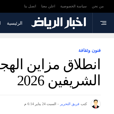
من نحن
سياسة الخصوصية
اعلن معنا
اتصل بنا
الرئيسية
ا
فنون وثقافة
انطلاق مزاين اله
الشريفين 2026
كتب
فريق التحرير
-
السبت 24 يناير 6:14 م