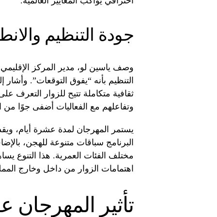
احترافي يواكب المعايير العالمية.
جودة التنظيم والانطب
وصف ياسين لو، مدير المركز الإقليمي 
التنظيم بأنه “يفوق التوقعات”. وأشار 
ثقافية متكاملة تتيح للزوار التعرف عل
وتفاعلهم مع الفعاليات أضفى جوًا من ال
البرنامج سباقات متنوعة للهجن، بالإضا
مختلف الفئات العمرية. هذا التنوع يس
اهتمامات الزوار من داخل وخارج الممل
تأثير المهرجان ع