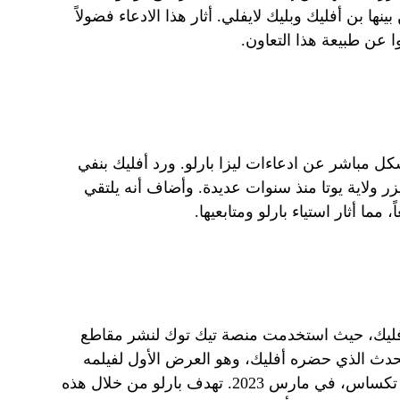
ا بن أفليك وبليك لايفلي. أثار هذا الادعاء فضولاً
وا عن طبيعة هذا التعاون.
ل مباشر عن ادعاءات ليزا بارلو. ورد أفليك بنفي
 يزر ولاية يوتا منذ سنوات عديدة. وأضاف أنه يلتقي
مما أثار استياء بارلو ومتابعيها.
ي أفليك، حيث استخدمت منصة تيك توك لنشر مقاطع
دث الذي حضره أفليك، وهو العرض الأول لفيلمه
“Air” في مهرجان SXSW في أوستن، تكساس، في مارس 2023. تهدف بارلو من خلال هذه