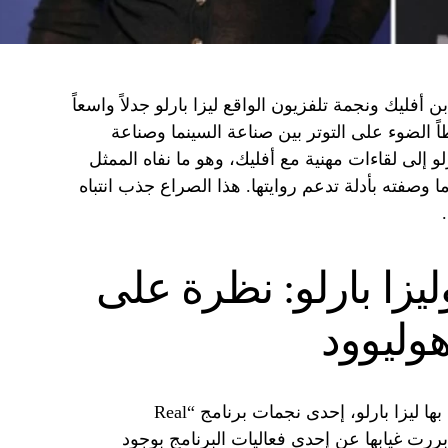
أفليك ونجمة تلفزيون الواقع ليزا بارلو جدلاً واسعاً
 الضوء على التوتر بين صناعة السينما وصناعة
رلو إلى لقاءات مهنية مع أفليك، وهو ما نفاه الممثل
 وصفته بأدلة تدعم روايتها. هذا الصراع جذب انتباه
يزا بارلو: نظرة على
وليوود
تعود جذور الخلاف إلى تصريحات أدلت بها ليزا بارلو، إحدى نجمات برنامج “Real
Housewives of Sa”، حيث بررت غيابها عن إحدى فعاليات البرنامج بوجود