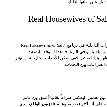
ليل على لقائها بأفليك.
ناميكيات برنامج “Real Housewives of Salt
أضاف هذا الخلاف بعداً جديداً إلى التوترات الداخلية في برنامج “Real Housewives of Salt
بورت، زميلة بارلو في البرنامج، هذا الموقف لتصعيد
ُظهر هذا التفاعل كيف يمكن للأحداث الخارجية أن تؤثر
 الصراعات بين النجمات.
ن نجمين، ليعكس صراعاً ثقافياً أعمق بين عالم
ليه على أنه أكثر نخبوية، وعالم
تلفزيون الواقع
، الذي