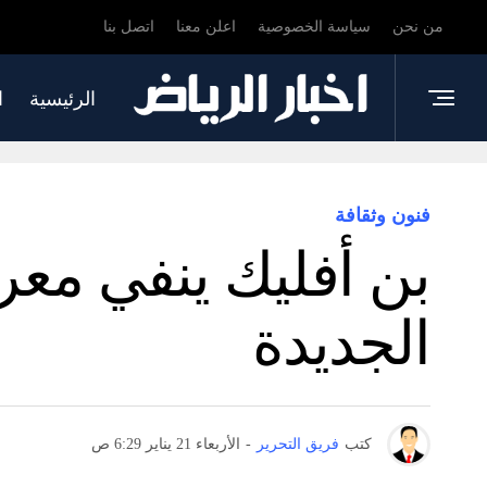
من نحن
سياسة الخصوصية
اعلن معنا
اتصل بنا
الرئيسية
ا
فنون وثقافة
بن أفليك ينفي معرف
الجديدة
كتب
فريق التحرير
-
الأربعاء 21 يناير 6:29 ص