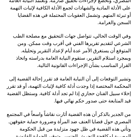
المصري، وتخضع لإجراءات تحقيق صارمة. وتعتمد النيابة العامة
على الأدلة المادية والشهادات لجمع الأدلة الكافية لإثبات التهمة
أو تبرئة المتهم. وتشمل العقوبات المحتملة في هذه القضايا
السجن والغرامة.
وفي الوقت الحالي، تتواصل جهات التحقيق مع مصلحة الطب
الشرعي لتقديم تقريرها الفني في أقرب وقت ممكن. ومن
المتوقع أن يستغرق الأمر عدة أيام لإعداد التقرير وتحليله.
وبمجرد استلام التقرير، ستقوم النيابة العامة بدراسته واتخاذ
القرار المناسب بشأن الإجراءات القانونية التالية.
وتشير التوقعات إلى أن النيابة العامة قد تقرر إحالة القضية إلى
المحكمة المختصة إذا وجدت أدلة كافية لإثبات التهمة، أو قد تقرر
إخلاء سبيل الفنان حجازي إذا لم تجد أدلة كافية. وستظل القضية
قيد المتابعة حتى صدور حكم نهائي فيها.
من الجدير بالذكر أن هذه القضية أثارت نقاشاً واسعاً في المجتمع
المصري حول قضايا العنف ضد المرأة وضرورة حماية حقوقهن.
وتأتي هذه القضية في ظل جهود متزايدة من قبل الحكومة
المصرية لمكافحة التحرش الجنسي وتوفير الحماية القانونية