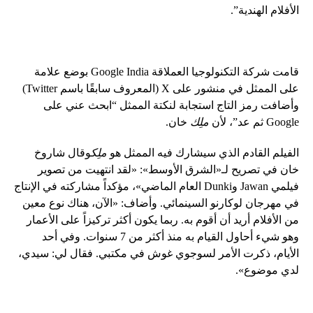
الأفلام الهندية”.
قامت شركة التكنولوجيا العملاقة Google India بوضع علامة
على الممثل في منشور على X (المعروف سابقًا باسم Twitter)
وأضافت رمز التاج استجابة لنكتة الممثل “ابحث عني على
Google ثم عد”، لأن
ملِك
خان.
الفيلم القادم الذي سيشارك فيه الممثل هو
ملِك
وقال شاروخ
خان في تصريح لـ«الشرق الأوسط»: «لقد انتهيت من تصوير
فيلمي Jawan وDunki العام الماضي»، مؤكداً مشاركته في الإنتاج
في مهرجان لوكارنو السينمائي. وأضاف: «الآن، هناك نوع معين
من الأفلام أريد أن أقوم به. ربما يكون أكثر تركيزاً على الأعمار
وهو شيء أحاول القيام به منذ أكثر من 7 سنوات. وفي أحد
الأيام، ذكرت الأمر لسوجوي غوش في مكتبي. فقال لي: سيدي،
لدي موضوع».