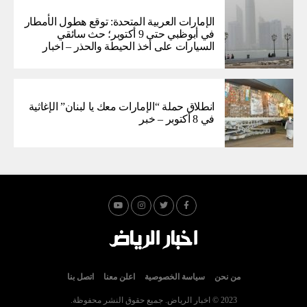
الإمارات العربية المتحدة: توقع هطول الأمطار
في أبوظبي حتى 9 أكتوبر؛ حث سائقي
السيارات على أخذ الحيطة والحذر – اخبار
انطلاق حملة “الإمارات معك يا لبنان” الإغاثية
في 8 أكتوبر – خبر
من نحن
سياسة الخصوصية
اعلن معنا
اتصل بنا
2023 © اخبار الرياض. جميع حقوق النشر محفوظة.