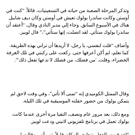
وتذكر المرحلة الصعبة من حياته في التسعينيات، قائلاً: “كنت في
أوستن وكانت ساندرا بولوك تعيش في أوستن وكان ديف شابيل
هناك في الأسبوع السابق. وجاء إلي مدير النادي وقال، “أعتقد أن
ساندرا بولوك ستأتي. لقد اتصلت، إنها ستأتي”،” قال لوبيز.
وأضاف “قلت لنفسي، يا رجل، لا أريدها أن تراني بهذه الطريقة.
كما تعلم، لم أكن أعرفها حتى. ركعت على ركبتي في تلك الغرفة
الخضراء، وقلت. 'من فضلك، من فضلك لا تدعها تفعل ذلك'”.
وقال الممثل الكوميدي إنه “تمنى ألا تأتي”، وفي وقت لاحق لم
يتمكن بولوك من حضور حفلته الموسيقية في تلك الليلة.
ومع ذلك، بعد مرور عام ونصف، التقيا مرة أخرى عندما كانت
بولوك تعمل في برنامج تلفزيوني لاتيني ودعت لوبيز.
“لقد قمت بالفعل بتنظيف المكان قليلاً، ثم رأتني وقالت لي،