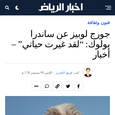
فنون وثقافة
جورج لوبيز عن ساندرا
بولوك: “لقد غيرت حياتي” –
أخبار
كتب
فريق التحرير
-
الإثنين 09 سبتمبر 1:58 م