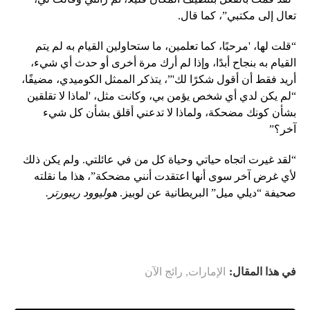
تعال إلى مكتبي”، كما قال.
“قلت لها، 'مرحبًا، كما تعلمين، ما ستحاولين القيام به لم يتم
القيام به بنجاح أبدًا، وإذا لم أرك مرة أخرى أو حدث أي شيء،
أريد فقط أن أقول شكرًا لك'”، يتذكر الممثل الكوميدي، مضيفًا،
“لم يكن لدي أي شخص يؤمن بي، وكانت مثل، 'لماذا لا تقلقين
بشأن كونك مضحكة، ولماذا لا تدعني أقلق بشأن كل شيء
آخر؟”
“لقد غيرت اتجاه حياتي وحياة كل من في عائلتي. ولم يكن ذلك
لأي غرض آخر سوى أنها اعتقدت أنني مضحكة”، هذا ما نقلته
صحيفة “ديلي ميل” البريطانية عن لوبيز.
هوليوود ريبورتر.
في هذا المقال:
الإمارات
,
رائج الآن