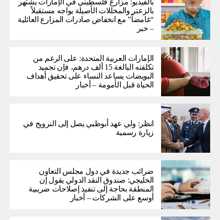
بالفيديو: مزارع فلسطيني في الإمارات يشتهر
بالزعتر والمخللات الأصيلة يواجه مستقبلاً
“غامضاً” ​​مع انخفاض صادرات المزارع العائلية
– خبر
الإمارات العربية المتحدة: على الرغم من
تكلفته البالغة 15 ألف درهم، فإن تجميد
البويضات يساعد النساء على تحقيق أهداف
الحياة قبل الأمومة – أخبار
انظر: ولي عهد أبوظبي يصل إلى النرويج في
زيارة رسمية
ضرائب جديدة في دول مجلس التعاون
الخليجي: صندوق النقد الدولي يقول إن
المنطقة بحاجة إلى تنفيذ إصلاحات ضريبية
أوسع على الشركات – أخبار