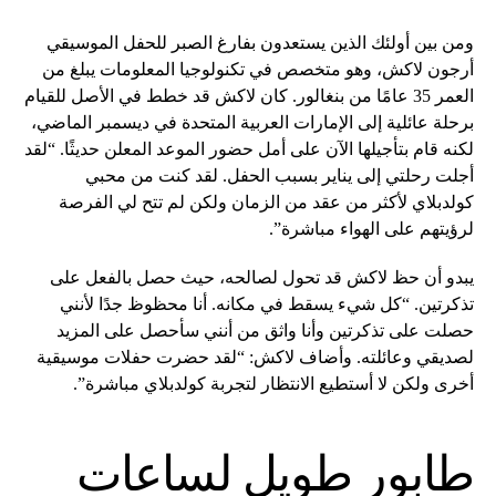
ومن بين أولئك الذين يستعدون بفارغ الصبر للحفل الموسيقي
أرجون لاكش، وهو متخصص في تكنولوجيا المعلومات يبلغ من
العمر 35 عامًا من بنغالور. كان لاكش قد خطط في الأصل للقيام
برحلة عائلية إلى الإمارات العربية المتحدة في ديسمبر الماضي،
لكنه قام بتأجيلها الآن على أمل حضور الموعد المعلن حديثًا. “لقد
أجلت رحلتي إلى يناير بسبب الحفل. لقد كنت من محبي
كولدبلاي لأكثر من عقد من الزمان ولكن لم تتح لي الفرصة
لرؤيتهم على الهواء مباشرة”.
يبدو أن حظ لاكش قد تحول لصالحه، حيث حصل بالفعل على
تذكرتين. “كل شيء يسقط في مكانه. أنا محظوظ جدًا لأنني
حصلت على تذكرتين وأنا واثق من أنني سأحصل على المزيد
لصديقي وعائلته. وأضاف لاكش: “لقد حضرت حفلات موسيقية
أخرى ولكن لا أستطيع الانتظار لتجربة كولدبلاي مباشرة”.
طابور طويل لساعات