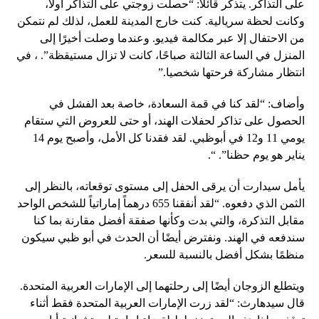
على التذاكر. يتذكر قائلاً: “حصلت زوجتي على التذاكر أولاً،
وكانت لحظة سريالية. كنت خارج المدينة للعمل، لذلك لم نتمكن
من الاحتفال إلا عبر مكالمة فيديو. وعندما وصلت أخيرًا إلى
المنزل في الساعة الثالثة صباحًا، كانت لا تزال مستيقظة”. ، في
انتظار مشاركة فرحتها شخصيا.”
وأضاف: “لقد كنا في قمة السعادة، خاصة بعد الفشل في
الحصول على تذاكر لحفلات الهند، أو حتى للعروض التي ستقام
يومي 11 و12 في أبوظبي. لقد فقدنا كل الأمل، وأصبح يوم 14
يناير هو يوم حظنا”. “.
يأمل سيدارت أن يرقى الحفل إلى مستوى توقعاته، بالنظر إلى
الثمن الذي دفعوه. “لقد أنفقنا 655 درهماً إماراتياً للشخص الواحد
مقابل التذكرة، والتي بدت وكأنها صفقة أفضل مقارنة بما كنا
سندفعه في الهند. ونفترض أيضًا أن الحدث في أبو ظبي سيكون
منظمًا بشكل أفضل بالنسبة للسعر.
ويتطلع الزوجان أيضًا إلى رحلتهما إلى الإمارات العربية المتحدة.
قال سيدهارث: “لقد زرت الإمارات العربية المتحدة فقط أثناء