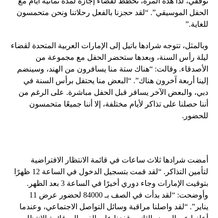
توقفي، لذا هذه المرة، نخطط لقضاء إجازة لمدة ثمانية أيام مع
الحفل الموسيقي”. “لقد حجزنا بالفعل رحلاتنا ونحن متحمسون
للغاية.”
وبالمثل، تتوجه شرادها باتيل إلى الإمارات العربية المتحدة لقضاء
ليلة رأس السنة، وبعدها ستحضر الحفل مع مجموعة من
الأصدقاء. وقالت: “هناك ستة منا يسافرون من الهند، وسينضم
إلينا أربعة آخرون هناك”. “البعض منا يحتفل برأس السنة في
دبي، والبعض الآخر يسافر قبل الحفل مباشرة. على الرغم من
أننا حصلنا على تذاكر لأيام مختلفة، إلا أننا جميعًا متحمسون
للحضور.
أمضت شرادها ثلاث ساعات في قائمة الانتظار الافتراضية
لتأمين التذاكر. “لقد قمت بتسجيل الدخول في الساعة 12 ظهرًا
بتوقيت الإمارات وجاء دوري أخيرًا في الساعة 3 بعد الظهر.
وأوضحت: “لقد بدأت في الصف بـ 84000 لحضور عرض 11
يناير”. “لقد واصلنا مراقبة وسائل التواصل الاجتماعي، وعندما