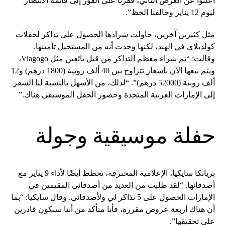
أعلنوا عن العرض الثاني، قفزنا على الفور إلى قائمة الانتظار
ليوم 12 يناير وحالفنا الحظ”.
مثل كثيرين آخرين، حاولت شرادها الحصول على تذاكر لحفلات
كولدبلاي في الهند، لكنها وجدت أنه من المستحيل تأمينها.
وقالت: “تم شراء معظم التذاكر من قبل بائعين مثل Viagogo،
ويتم بيعها الآن بأسعار تتراوح بين 40 ألف روبية (1800 درهم) و12
ألف روبية (52000 درهم)”. “لذلك، من الأسهل بالنسبة لنا السفر
إلى الإمارات العربية المتحدة وحضور الحفل الموسيقي هناك.”
حفلة موسيقية وجولة
بريانكا سايكيا، الإعلامية المحترفة، تخطط أيضًا لأداء 9 يناير مع
أصدقائها. “لقد طلبت من العديد من أصدقائي المقيمين في
الإمارات الحصول على 5 تذاكر لي ولأصدقائي. وقال سايكيا: “بما
أن هناك أربعة عروض مقررة، فأنا متأكد من أننا سنكون قادرين
على تحقيقها”.