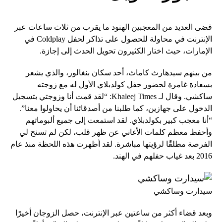
قضى العديد من المعجبين الهنود ما يقرب من ثلاث ساعات عبر
الإنترنت في محاولة للحصول على تذاكر لحفل Coldplay في
الإمارات، حيث اختار الكثيرون تحويل الحدث إلى إجازة.
من بينهم سيدهارث كاماث، أحد سكان بنغالور، والذي يشعر
بسعادة غامرة لحضور حفل كولدبلاي الأول له مع زوجته
ساكشي. وقال لـ Khaleej Times: “لقد قمت أنا وزوجتي بتسجيل
الدخول على جهازين، كما طلبنا من أصدقائنا أن يحاولوا معنا”.
“أنا معجب كبير بكولدبلاي. لقد استمعت إلى جميع ألبوماتهم
وأحفظ معظم كلمات الأغاني عن ظهر قلب، لكن لم تسنح لي
الفرصة مطلقًا لرؤيتها مباشرة. لقد أظهرت هذه اللحظة منذ عام
2016 بعد غياب حفلهم في الهند.
سيدارت وساكشي
وبعد قضاء أكثر من ساعتين عبر الإنترنت، حصل الزوجان أخيرًا