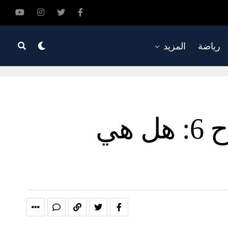
رياضة
المزيد
حمادة هلال يحسم مصير مسلسل المداح 6: هل هي