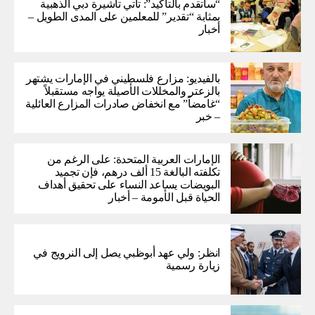
“سأتقدم بالتأكيد”: تأتي تأشيرة دبي الذهبية
بمثابة “تقدير” للمعلمين على المدى الطويل –
أخبار
بالفيديو: مزارع فلسطيني في الإمارات يشتهر
بالزعتر والمخللات الأصيلة يواجه مستقبلاً
“غامضاً” ​​مع انخفاض صادرات المزارع العائلية
– خبر
الإمارات العربية المتحدة: على الرغم من
تكلفته البالغة 15 ألف درهم، فإن تجميد
البويضات يساعد النساء على تحقيق أهداف
الحياة قبل الأمومة – أخبار
انظر: ولي عهد أبوظبي يصل إلى النرويج في
زيارة رسمية