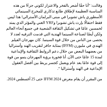
وقالت: “أنا حقًا أشعر بالفخر والاعتزاز لكوني جزءًا من هذه
المناسبة العظيمة لإطلاق طابع تذكاري للمخرج السينمائي
الأسطوري ياش تشوبرا في مبنى البرلمان الأسترالي! هذا ليس
فقط احتفالًا بإرث ياش تشوبرا وYRF الغني والمؤثر الذي يمتد
لخمسين عامًا في تشكيل الثقافة الشعبية في جميع أنحاء العالم
ولكن أيضًا لصناعة السينما الهندية التي قدمت الترفيه لعدد لا
يحصى من الناس من خلال قوة السينما. كان مهرجان الفيلم
الهندي في ملبورن (IFFM) بمثابة حافز لتقريب الهند وأستراليا
من بعضهما البعض من خلال دعم الروابط الثقافية والإبداعية
لمدة 15 عامًا حتى الآن. أنا فخورة برؤية المهرجان ينمو من قوة
إلى قوة عامًا بعد عام ويعمل كجسر يربط بين أفضل العقول
الإبداعية في الهند وأستراليا “.
من المقرر أن يقام معرض IFFM 2024 حتى 25 أغسطس 2024.