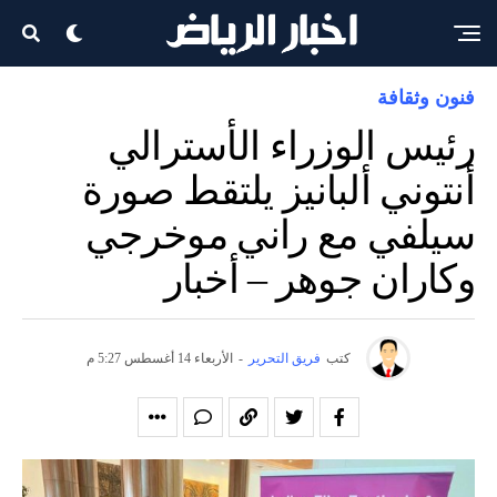
فنون وثقافة
رئيس الوزراء الأسترالي
أنتوني ألبانيز يلتقط صورة
سيلفي مع راني موخرجي
وكاران جوهر – أخبار
كتب
فريق التحرير
-
الأربعاء 14 أغسطس 5:27 م