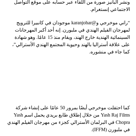
ونشر ألبانيز صورة من اللقاء عبر حسابه على موقع التواصل
الاجتماعي إنستغرام.
“راني موخرجي و@karanjohar موجودان في كانبيرا للترويج
لمهرجان الفيلم الهندي في ملبورن. إنه أحد أكبر المهرجانات
السينمائية الهندية خارج الهند، ويقام منذ 15 عامًا. وهو شهادة
على علاقة أستراليا بالهند وحيوية المجتمع الهندي الأسترالي”،
كما جاء في منشوره.
كما احتفلت موخرجي أيضًا بمرور 50 عامًا على إنشاء شركة
Yash Raj Films من خلال إطلاق طابع بريدي يحمل اسم Yash
Chopra في البرلمان الأسترالي كجزء من مهرجان الفيلم الهندي
في ملبورن (IFFM).