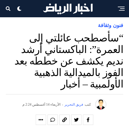
فنون وثقافة
“سأصطحب عائلتي إلى
العمرة”: الباكستاني أرشد
نديم يكشف عن خططه بعد
الفوز بالميدالية الذهبية
الأولمبية – أخبار
كتب
فريق التحرير
-
الأربعاء 14 أغسطس 2:24 م