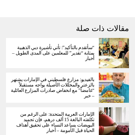
مقالات ذات صلة
“سأتقدم بالتأكيد”: تأتي تأشيرة دبي الذهبية
بمثابة “تقدير” للمعلمين على المدى الطويل –
أخبار
بالفيديو: مزارع فلسطيني في الإمارات يشتهر
بالزعتر والمخللات الأصيلة يواجه مستقبلاً
“غامضاً” ​​مع انخفاض صادرات المزارع العائلية
– خبر
الإمارات العربية المتحدة: على الرغم من
تكلفته البالغة 15 ألف درهم، فإن تجميد
البويضات يساعد النساء على تحقيق أهداف
الحياة قبل الأمومة – أخبار