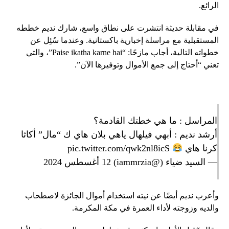
الرائع.
في مقابلة حديثة انتشرت على نطاق واسع، شارك نديم خططه
المستقبلية مع مراسلة إخبارية باكستانية. وعندما سُئِل عن
خطواته التالية، أجاب مازحًا: “Paise ikatha karne hai”، والتي
تعني “أحتاج إلى جمع الأموال وتوفيرها الآن”.
المراسل : ما هي خطتك القادمة؟
أرشد نديم : أبهي فيلهال ياهي بلان هاي ك “مال” أكاثا
كرنا هاي
pic.twitter.com/qwk2nl8icS
— السيد ضياء (@iammrzia)
12 أغسطس 2024
وأعرب نديم أيضًا عن نيته استخدام أموال الجائزة لاصطحاب
والديه وزوجته لأداء العمرة في مكة المكرمة.