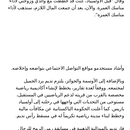
وقال “قبل الأولمبياد، كنت قد خططت مع والدي وزوجتي لأداء
مناسك العمرة. والآن، بعد أن جمعت المال اللازم، سنذهب لأداء
مناسك العمرة”.
وأشاد مستخدمو مواقع التواصل الاجتماعي بتواضعه وإخلاصه.
وبالإضافة إلى الأوسمة والجوائز، يلتزم نديم برد الجميل
لمجتمعه. ووفقاً لعدة تقارير، يخطط لإنشاء أكاديمية رياضية
مخصصة بالقرب من قريته لدعم الرياضيين في المستقبل،
مستوحى من التحديات التي واجهها في رحلته إلى أولمبياد
باريس. كما أعلنت الحكومة الباكستانية عن مكافآت مالية
وخطط لبناء مدينة رياضية تكريماً له في مسقط رأس نديم.
فاز نديم بالميدالية الذهبية في مسابقة رمي الرمح للرجال