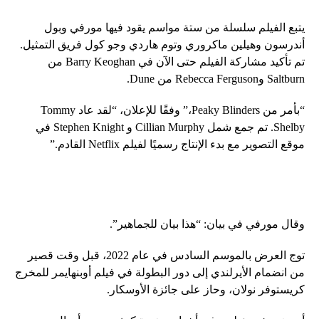
يتبع الفيلم سلسلة من ستة مواسم يقود فيها مورفي وبول
أندرسون وهيلين ماكروري وتوم هاردي وجو كول فريق التمثيل.
تم تأكيد مشاركة الفيلم حتى الآن في Barry Keoghan من
Saltburn وRebecca Ferguson من Dune.
“بأمر من Peaky Blinders،” وفقًا للإعلان، “لقد عاد Tommy
Shelby. تم جمع شمل Cillian Murphy و Stephen Knight في
موقع التصوير مع بدء الإنتاج رسميًا لفيلم Netflix القادم.”
وقال مورفي في بيان: “هذا بيان للجماهير”.
توج العرض بالموسم السادس في عام 2022، قبل وقت قصير
من انضمام الأيرلندي إلى دور البطولة في فيلم أوبنهايمر للمخرج
كريستوفر نولان، وحاز على جائزة الأوسكار.