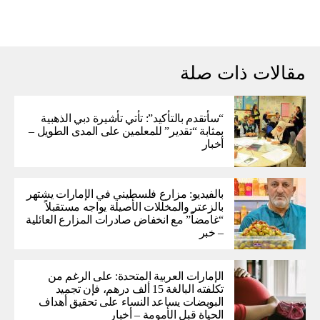
مقالات ذات صلة
“سأتقدم بالتأكيد”: تأتي تأشيرة دبي الذهبية
بمثابة “تقدير” للمعلمين على المدى الطويل –
أخبار
بالفيديو: مزارع فلسطيني في الإمارات يشتهر
بالزعتر والمخللات الأصيلة يواجه مستقبلاً
“غامضاً” ​​مع انخفاض صادرات المزارع العائلية
– خبر
الإمارات العربية المتحدة: على الرغم من
تكلفته البالغة 15 ألف درهم، فإن تجميد
البويضات يساعد النساء على تحقيق أهداف
الحياة قبل الأمومة – أخبار