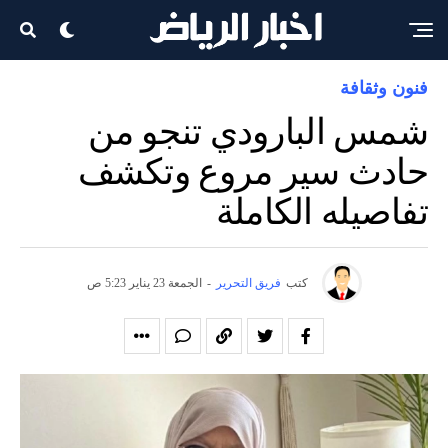
فنون وثقافة
شمس البارودي تنجو من
حادث سير مروع وتكشف
تفاصيله الكاملة
كتب
فريق التحرير
-
الجمعة 23 يناير 5:23 ص