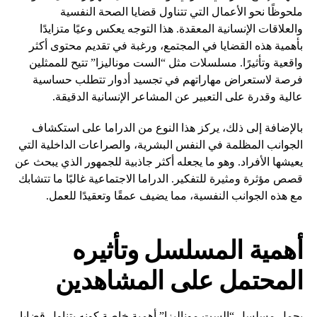
ملحوظًا نحو الأعمال التي تتناول قضايا الصحة النفسية
والعلاقات الإنسانية المعقدة. هذا التوجه يعكس وعيًا متزايدًا
بأهمية هذه القضايا في المجتمع، ورغبة في تقديم محتوى أكثر
واقعية وتأثيرًا. مسلسلات مثل “الست موناليزا” تتيح للممثلين
فرصة لاستعراض مهاراتهم في تجسيد أدوار تتطلب حساسية
عالية وقدرة على التعبير عن المشاعر الإنسانية الدقيقة.
بالإضافة إلى ذلك، يركز هذا النوع من الدراما على استكشاف
الجوانب المظلمة في النفس البشرية، والصراعات الداخلية التي
يعيشها الأفراد. وهو ما يجعله أكثر جاذبية للجمهور الذي يبحث عن
قصص مؤثرة ومثيرة للتفكير. الدراما الاجتماعية غالبًا ما تتشابك
مع هذه الجوانب النفسية، مما يضيف عمقًا وتعقيدًا للعمل.
أهمية المسلسل وتأثيره
المحتمل على المشاهدين
يحمل مسلسل “الست موناليزا” أهمية خاصة كونه يتناول قضايا