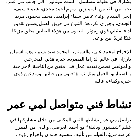
يشارك في بطولة مسلسل “الست موناليزا” إلى جانب مي عمر،
نخبة من الفنانين المتميزين، منهم أحمد مجدي، شيماء سيف،
إنجي المقدم، وفاء عامر، سماء إبراهيم، محمد محمود، مريم
الجندي، وجوري بكر. هذا التنوع في فريق العمل يضمن تقديم
أداء تمثيلي قوي ومؤثر. التعاون بين هؤلاء الفنانين يخلق مزيجًا
فنيًا فريدًا من نوعه.
الإخراج لمحمد علي، والسيناريو لمحمد سيد بشير، وهما اسمان
بارزان في عالم الدراما المصرية. خبرة هذين المخرجين
والمؤلفين تضمن تقديم عمل فني متقن من الناحية الإخراجية
والسيناريو. العمل يمثل ثمرة تعاون بين فنانين ومبدعين ذوي
خبرة وكفاءة عالية.
نشاط فني متواصل لمي عمر
تواصل مي عمر نشاطها الفني المكثف من خلال مشاركتها في
فيلم “شمشون ودليلة” مع أحمد العوضي، والذي من المقرر
عرضه قريبًا. الفيلم من تأليف محمود حمدان وإخراج رؤوف