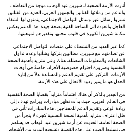
أثارت الأزمة الصحية لـ شيرين عبد الوهاب موجة من التعاطف
والدعم من زملائها الفنانين والجمهور العربي. العديد من الفنانين
نشروا رسائل عبر وسائل التواصل الاجتماعي، يتمنون لها الشفاء
العاجل والعودة إلى الساحة الفنية بصحة جيدة. هذا الدعم يعكس
مكانة شيرين الكبيرة في قلوب محبيها وتقديرهم لموهبتها.
كما عبر العديد من النشطاء على منصات التواصل الاجتماعي
عن تضامنهم مع شيرين، مطالبين بتركها وشأنها وعدم تداول
الشائعات والمعلومات المضللة. هناك وعي متزايد بأهمية الصحة
النفسية وضرورة احترام خصوصية الأفراد، خاصةً في أوقات
الأزمات. التركيز على تقديم الدعم والمساندة بدلاً من إثارة
الجدل هو ما يميز ردود الأفعال على هذه الأزمة.
من الجدير بالذكر أن هناك اهتماماً متزايداً بقضايا الصحة النفسية
في العالم العربي، حيث بدأت تظهر مبادرات وبرامج تهدف إلى
زيادة الوعي وتقديم الدعم للمحتاجين. هذه المبادرات تأتي في
ظل اعتراف متزايد بأهمية الصحة النفسية كجزء لا يتجزأ من
الصحة العامة. الحديث عن أزمة شيرين عبد الوهاب قد يساهم
في تسليط الضوء على هذه القضية وتشجيع المزيد من الأشخاص