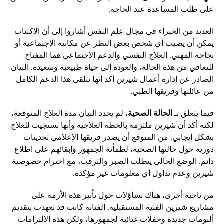
على طلب المساعدة عند الحاجة.
العديد من الخبراء في مجال علم النفس أشاروا إلى أن الاكتئاب
يمكن أن يصيب أي شخص بغض النظر عن مكانته الاجتماعية أو
نجاحه المهني. العلاج النفسي والدعم الاجتماعي هما المفتاح
للتعافي من هذه الحالة، والعودة إلى حياة طبيعية وسعيدة. البيان
الصادر عن إدارة أعمال شيرين أكد أنها تتلقى هذا الدعم الكامل
من عائلتها وفريقها الطبي.
فيما يتعلق بـ
الحالة الصحية
، لم يحدد البيان مدة العلاج المتوقعة،
لكنه أكد أن شيرين ملتزمة بالخطة العلاجية وأنها تستجيب للعلاج
بشكل إيجابي. من المتوقع أن يصدر فريقها الإعلامي تحديثات
دورية حول حالتها الصحية، لطمأنة الجمهور وإبقائهم على اطلاع
دائم. الوضع الحالي يتطلب الصبر والترقب، مع احترام خصوصية
شيرين وعدم تداول أي معلومات غير مؤكدة.
من ناحية أخرى، هناك تساؤلات حول تأثير هذه الأزمة على
مشاريع شيرين الفنية المستقبلية. الفنانة كانت قد تعهدت بتقديم
ألبومات جديدة وحفلات غنائية لجمهورها، ولكن هذه الالتزامات