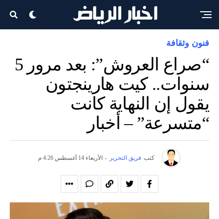
فنون وثقافة
“صراع العروش”: بعد مرور 5
سنوات.. كيت هارينجتون
يقول إن النهاية كانت
“متسرعة” – أخبار
كتب
فريق التحرير
-
الأربعاء 14 أغسطس 4:26 م