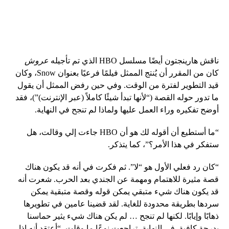
ناقش هارينجتون أيضًا مسلسل HBO الذي تم تأجيله
عروش
كان من المقرر أن يُنتج الممثل فيلمًا فرعيًا بعنوان Snow، وكان
قيد التطوير لفترة من الوقت. وفي حين رفض الممثل أن يقول
ما تدور حوله القصة (“لأنها تبدأ شيئًا كاملاً (عبر الإنترنت)”)، فقد
أوضح تفكيره وراء العمل عليها ولماذا لم تنجح في النهاية.
“ما أستطيع أن أقوله لك هو أن HBO جاءت إلي وقالت، هل
ستفكر في هذا الأمر؟”، كما يتذكر.
“كان رد فعلي الأول هو “لا”. ثم فكرت في أنه قد يكون هناك
قصة مثيرة للاهتمام ومهمة عن الجندي بعد الحرب. شعرت أنه
قد يكون هناك شيء متبقي يمكن قوله وقصة متبقية يمكن
سردها بطريقة محدودة للغاية. لقد قضينا عامين في تطويرها
ذهابًا وإيابًا. لكنها لم تنجح … لم يكن هناك شيء يثير حماسنا
بدرجة كافية. في النهاية، تراجعت نوعًا ما وقلت، “أعتقد أنه إذا