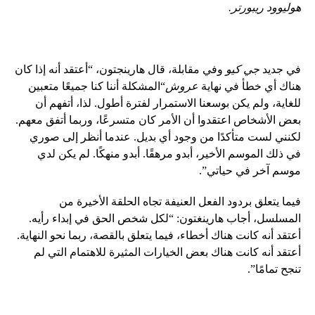
هوليوود ريبورتر.
في جديد
جي كيو
وفي مقابلة، قال هارينجتون، “أعتقد أنه إذا كان
هناك أي خطأ في نهاية
عروش
“المشكلة أننا كنا جميعًا متعبين
للغاية، ولم يكن بوسعنا الاستمرار لفترة أطول. لذا، أتفهم أن
بعض الأشخاص اعتقدوا أن الأمر كان متسرعًا، وربما أتفق معهم.
لكنني لست متأكدًا من وجود أي بديل. عندما أنظر إلى صوري
في ذلك الموسم الأخير، أبدو مرهقًا. أبدو منهكًا. لم يكن لدي
موسم آخر في حياتي”.
فيما يتعلق بردود الفعل العنيفة تجاه الحلقة الأخيرة من
المسلسل، أجاب هارينغتون: “لكل شخص الحق في إبداء رأيه.
أعتقد أنه كانت هناك أخطاء، فيما يتعلق بالقصة، ربما نحو النهاية.
أعتقد أنه كانت هناك بعض الخيارات المثيرة للاهتمام التي لم
تنجح تمامًا”.