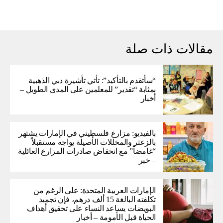
مقالات ذات صلة
“سأتقدم بالتأكيد”: تأتي تأشيرة دبي الذهبية
بمثابة “تقدير” للمعلمين على المدى الطويل –
أخبار
بالفيديو: مزارع فلسطيني في الإمارات يشتهر
بالزعتر والمخللات الأصيلة يواجه مستقبلاً
“غامضاً” ​​مع انخفاض صادرات المزارع العائلية
– خبر
الإمارات العربية المتحدة: على الرغم من
تكلفته البالغة 15 ألف درهم، فإن تجميد
البويضات يساعد النساء على تحقيق أهداف
الحياة قبل الأمومة – أخبار