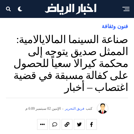
فنون وثقافة
صناعة السينما المالايالامية:
الممثل صديق يتوجه إلى
محكمة كيرالا سعياً للحصول
على كفالة مسبقة في قضية
اغتصاب – أخبار
كتب
فريق التحرير
-
الإثنين 02 سبتمبر 6:09 م