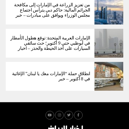
من تعزيز الزراعة في الإمارات إلى مكافحة
الجرائم المالية: حاكم دبي يترأس اجتماع
مجلس الوزراء ويوافق على مبادرات – خبر
الإمارات العربية المتحدة: توقع هطول الأمطار
في أبوظبي حتى 9 أكتوبر؛ حث سائقي
السيارات على أخذ الحيطة والحذر – اخبار
انطلاق حملة “الإمارات معك يا لبنان” الإغاثية
في 8 أكتوبر – خبر