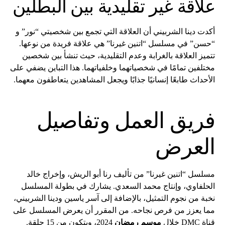
علاقة غير تقليدية بين البطلين
أكدت دينا الشربيني أن العلاقة التي تجمع بين شخصيتي “نور” و
“حسن” في مسلسل “اتنين غيرنا” هي علاقة فريدة من نوعها.
تتميز العلاقة بالغرابة وعدم التقليدية، حيث تنشأ بين شخصين
مختلفين تمامًا في شخصياتهما وخلفياتهما. هذا التباين يضفي على
الأحداث طابعًا إنسانيًا جذابًا ويجعل المشاهدين يتعاطفون معهما.
فريق العمل وتفاصيل
العرض
مسلسل “اتنين غيرنا” من تأليف رنا أبو الريش، وإخراج خالد
الحلفاوي، وإنتاج محمد السعدي. يشارك في بطولة المسلسل
نخبة من نجوم التمثيل، بالإضافة إلى آسر ياسين ودينا الشربيني،
مما يعزز من فرص نجاحه. من المقرر أن يعرض المسلسل على
قناة DMC خلال
موسم رمضان
2024، ويتكون من 15 حلقة.