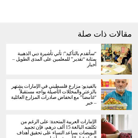
مقالات ذات صلة
“سأتقدم بالتأكيد”: تأتي تأشيرة دبي الذهبية
بمثابة “تقدير” للمعلمين على المدى الطويل –
أخبار
بالفيديو: مزارع فلسطيني في الإمارات يشتهر
بالزعتر والمخللات الأصيلة يواجه مستقبلاً
“غامضاً” ​​مع انخفاض صادرات المزارع العائلية
– خبر
الإمارات العربية المتحدة: على الرغم من
تكلفته البالغة 15 ألف درهم، فإن تجميد
البويضات يساعد النساء على تحقيق أهداف