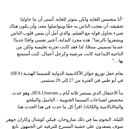
“أنا متحمس للغاية ولكن متوتر للغاية. أتمنى أن ما حاولنا
تحقيقه، أن يعجب الناس به حقًا ويتواصلوا معه، وأن يكون هناك
شيء نحاول قوله مع الفيلم، والذي آمل أن يمس قلوب الناس
ويشعروا بالرضا”. هذه مجرد البداية، أعتبر نفسي وافدًا جديدًا
عندما تسميني منتجًا، لذا فقد كانت تجربة تعليمية ولكن من
الناحية الإبداعية كانت مرضية وكرجل أعمال، كنت أستمتع
بها…”
يقام حفل توزيع جوائز الأكاديمية الدولية للسينما الهندية (IIFA)
في أبو ظبي في الفترة من 27 إلى 29 سبتمبر.
بدأ الاحتفال الذي يستمر ثلاثة أيام بـ IIFA Utsavam، وهو حدث
مخصص لصناعات السينما الجنوبية – التاميل والتيلجو
والمالايالامية والكانادا. اقرأ كل ما حدث في هذا الحدث هنا.
الليلة، النجوم بما في ذلك شاروخان، فيكي كوشال وكاران جوهر
سوف يصعدون على خشبة المسرح للترفيه عن الجمهور. تابع